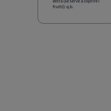
extra (se serve a coprire i
frutti): q.b.