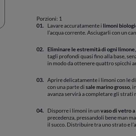
Porzioni: 1
01.
Lavare accuratamente i
limoni biologi
l’acqua corrente. Asciugarli con un ca
02.
Eliminare le estremità di ogni limone
tagli profondi quasi fino alla base, se
in modo da ottenere quattro spicchi an
03.
Aprire delicatamente i limoni con le di
con una parte di
sale marino grosso
, 
avanza servirà a completare gli strati 
04.
Disporre i limoni in un
vaso di vetro 
precedenza, pressandoli bene man mano
il succo. Distribuire tra uno strato e l’