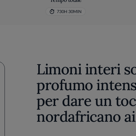
730H 30MIN
Limoni interi so
profumo intenso
per dare un to
nordafricano ai 