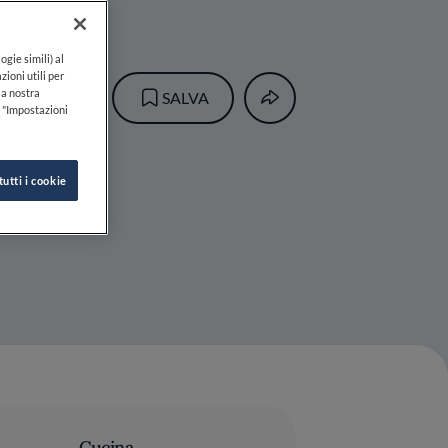
ogie simili) al
zioni utili per
lla nostra
SALVA
k "Impostazioni
tutti i cookie
Cucina