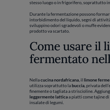
stesso luogo o in frigorifero, soprattutto in
Durante la fermentazione possono formarsi
intorbidimento del liquido, segni di attivit
sviluppino odori sgradevoli o muffe evidenti
prodotto va scartato.
Come usare il 
fermentato nell
Nella
cucina nordafricana
, il
limone ferme
utilizza soprattutto la
buccia
, privata dell
finemente o tagliata a striscioline. Aggiun
leggermente lattica
a piatti come tajine di
insalate di legumi.