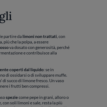
gli
le partire da
limoni non trattati
, con
, più che la polpa, a essere
rosso
va dosato con generosità, perché
ermentazione e contribuisce alla
te coperti dal liquido
: se in
no di ossidarsi o di sviluppare muffe.
’ di succo di limone fresco. Un vaso
nere i frutti ben compressi.
aso
spezie
come pepe in grani, alloro o
con soli limoni e sale, resta la più