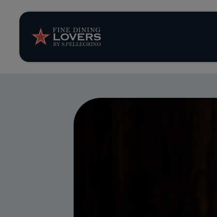
Storie e tenden
Ricette
Trucchi e consig
Serie