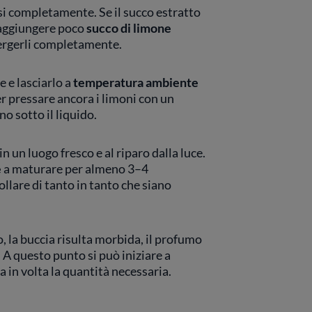
si completamente. Se il succo estratto
, aggiungere poco
succo di limone
ergerli completamente.
e e lasciarlo a
temperatura ambiente
r pressare ancora i limoni con un
no sotto il liquido.
 in un luogo fresco e al riparo dalla luce.
e
a maturare per almeno 3–4
llare di tanto in tanto che siano
, la buccia risulta morbida, il profumo
 A questo punto si può iniziare a
a in volta la quantità necessaria.