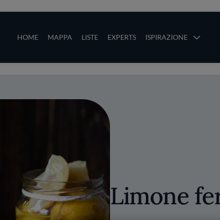
ze
Main navigation
HOME
MAPPA
LISTE
EXPERTS
ISPIRAZIONE
Salta al contenuto principale
li
Limone fe