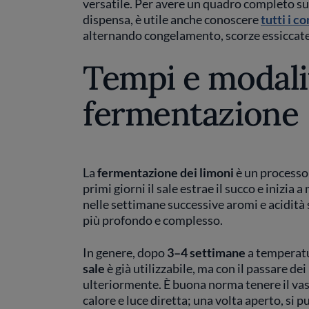
versatile. Per avere un quadro completo su 
dispensa, è utile anche conoscere
tutti i c
alternando congelamento, scorze essiccate 
Tempi e modali
fermentazione
La
fermentazione dei limoni
è un processo
primi giorni il sale estrae il succo e inizia 
nelle settimane successive aromi e acidità 
più profondo e complesso.
In genere, dopo
3–4 settimane
a temperatu
sale
è già utilizzabile, ma con il passare de
ulteriormente. È buona norma tenere il vas
calore e luce diretta; una volta aperto, si 