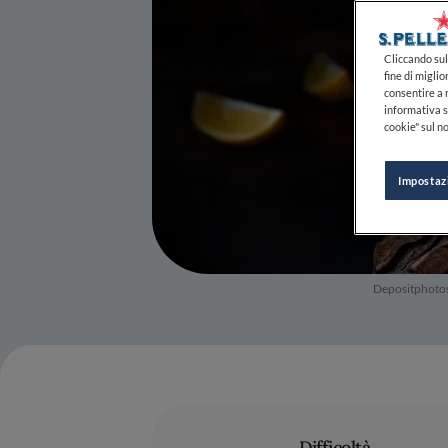
Cliccando sul 
fine di miglio
consentire a n
informativa s
cookie" sul no
Impostaz
Depositphoto
Difficoltà