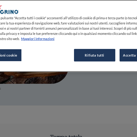
15 GEN 2026
pulsante "Accetta tutti i cookie" acconsenti all'utilizzo di cookie di prima e terza parte (o tecnol
rare la tua esperienza di navigazione web, fare valutazioni sui nostri utenti, raccogliere informa
DA
FINE DINING LOVERS
oi e ai nostri partner di fornirti annunci personalizzati in base ai tuoi interessi. Scopri di più su
REDAZIONE
ulla privacy e imposta le tue preferenze cliccando qui o in qualsiasi momento cliccando sul lin
stro sito web.
Maggiori informazioni
ioni cookie
Rifiuta tutti
Accetta 
s
Tempo totale