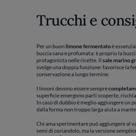
Trucchi e consi
Per un buon
limone fermentato
è essenzia
buccia sana e profumata: è proprio la buccia
protagonista nelle ricette. Il
sale marino g
svolge una doppia funzione: favorisce la f
conservazione a lungo termine.
I limoni devono essere sempre
completamen
superficie emergono parti scoperte, rischia
In caso di dubbio è meglio aggiungere un po
dalla forma non troppo larga aiuta a mante
Chi ama sperimentare può aggiungere al v
semi di coriandolo, ma la versione semplice, 