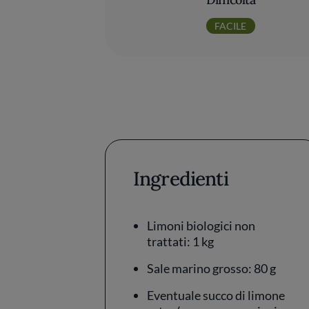
FACILE
Ingredienti
Limoni biologici non
trattati: 1 kg
Sale marino grosso: 80 g
Eventuale succo di limone