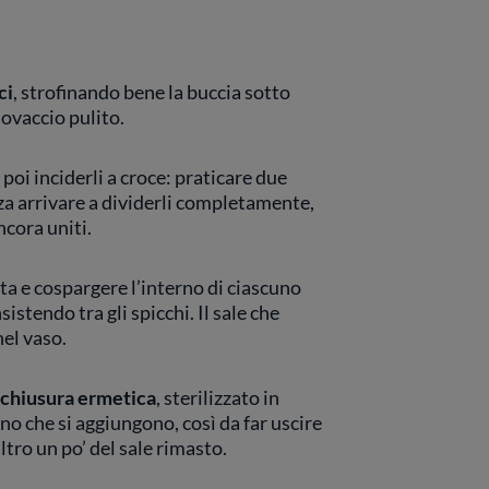
ci
, strofinando bene la buccia sotto
novaccio pulito.
, poi inciderli a croce: praticare due
nza arrivare a dividerli completamente,
cora uniti.
ta e cospargere l’interno di ciascuno
insistendo tra gli spicchi. Il sale che
nel vaso.
a chiusura ermetica
, sterilizzato in
 che si aggiungono, così da far uscire
altro un po’ del sale rimasto.