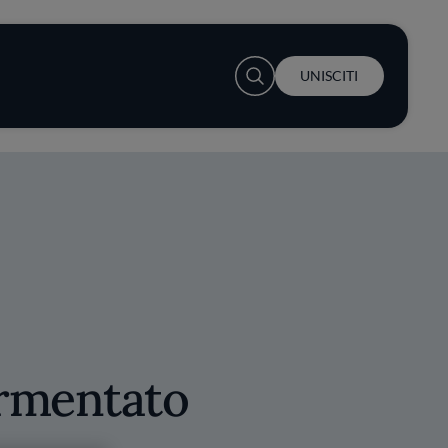
User account menu
UNISCITI
rmentato