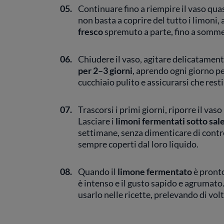
05.
Continuare fino a riempire il vaso qua
non basta a coprire del tutto i limoni
fresco
spremuto a parte, fino a somm
06.
Chiudere il vaso, agitare delicatament
per 2–3 giorni
, aprendo ogni giorno pe
cucchiaio pulito e assicurarsi che resti
07.
Trascorsi i primi giorni, riporre il vaso
Lasciare i
limoni fermentati sotto sal
settimane, senza dimenticare di contro
sempre coperti dal loro liquido.
08.
Quando il
limone fermentato
è pronto
è intenso e il gusto sapido e agrumato.
usarlo nelle ricette, prelevando di volt