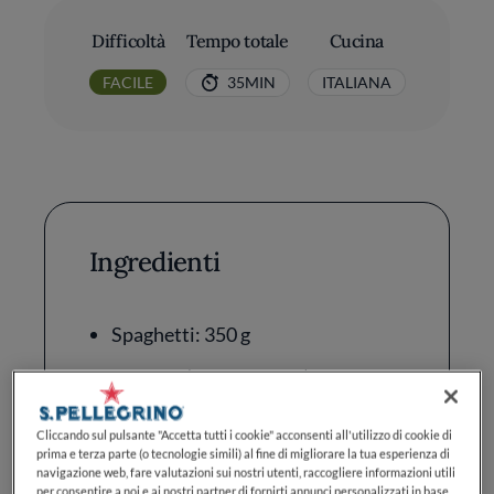
Difficoltà
Tempo totale
Cucina
FACILE
35MIN
ITALIANA
Ingredienti
Spaghetti: 350 g
Vongole (meglio veraci): 1 kg
Aglio: 1 spicchio
Cliccando sul pulsante "Accetta tutti i cookie" acconsenti all'utilizzo di cookie di
prima e terza parte (o tecnologie simili) al fine di migliorare la tua esperienza di
Prezzemolo fresco: q.b.
navigazione web, fare valutazioni sui nostri utenti, raccogliere informazioni utili
per consentire a noi e ai nostri partner di fornirti annunci personalizzati in base