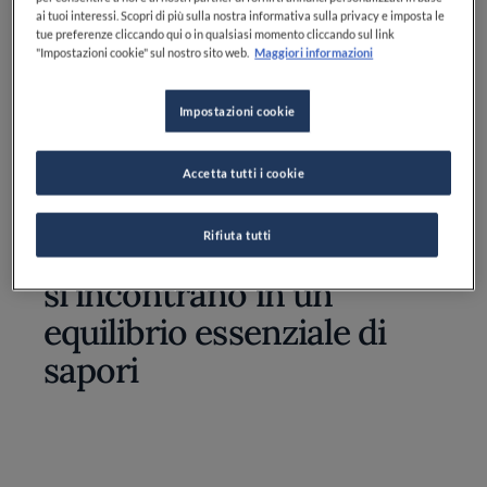
Olio extravergine di oliva: q.b.
ai tuoi interessi. Scopri di più sulla nostra informativa sulla privacy e imposta le
tue preferenze cliccando qui o in qualsiasi momento cliccando sul link
Sale fino: q.b.
"Impostazioni cookie" sul nostro sito web.
Maggiori informazioni
Impostazioni cookie
Accetta tutti i cookie
Grande classico di mare
Rifiuta tutti
in cui spaghetti e vongole
si incontrano in un
equilibrio essenziale di
sapori