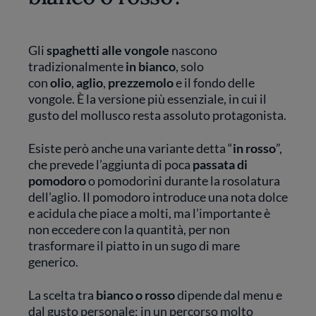
Gli
spaghetti alle vongole
nascono
tradizionalmente
in bianco
, solo
con
olio
,
aglio
,
prezzemolo
e il fondo delle
vongole. È la versione più essenziale, in cui il
gusto del mollusco resta assoluto protagonista.
Esiste però anche una variante detta “
in rosso
”,
che prevede l’aggiunta di poca
passata di
pomodoro
o pomodorini durante la rosolatura
dell’aglio. Il pomodoro introduce una nota dolce
e acidula che piace a molti, ma l’importante è
non eccedere con la quantità, per non
trasformare il piatto in un sugo di mare
generico.
La scelta tra
bianco o rosso
dipende dal menu e
dal gusto personale: in un percorso molto