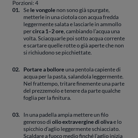
Porzioni: 4
01.
Se
le vongole
non sono già spurgate,
metterle in una ciotola con acqua fredda
leggermente salata e lasciarle in ammollo
per
circa 1–2 ore
, cambiando l’acqua una
volta. Sciacquarle poi sotto acqua corrente
e scartare quelle rotte o già aperte che non
si richiudono se picchiettate.
02.
Portare a bollore
una pentola capiente di
acqua per la pasta, salandola leggermente.
Nel frattempo, tritare finemente una parte
del prezzemolo e tenere da parte qualche
foglia per la finitura.
03.
In una padella ampia mettere un filo
generoso di
olio extravergine di oliva
e lo
spicchio d’aglio leggermente schiacciato.
Scaldare a fuoco medio finché l’aglio inizia