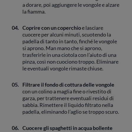
a dorare, poi aggiungere le vongole e alzare
la fiamma.
04.
Coprire con un coperchio
e lasciare
cuocere per alcuni minuti, scuotendo la
padella di tanto in tanto, finché le vongole
si aprono. Man mano che si aprono,
trasferirle in una ciotola con l’aiuto di una
pinza, così non cuociono troppo. Eliminare
le eventuali vongole rimaste chiuse.
05.
Filtrare il fondo di cottura delle vongole
con un colino a maglia fine o rivestito di
garza, per trattenere eventuali residui di
sabbia. Rimettere il liquido filtrato nella
padella, eliminando l’aglio se troppo scuro.
06.
Cuocere gli spaghetti in acqua bollente