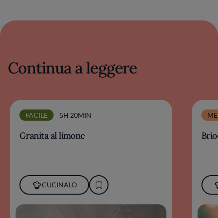
Continua a leggere
FACILE
5H 20MIN
ME
Granita al limone
Brio
CUCINALO