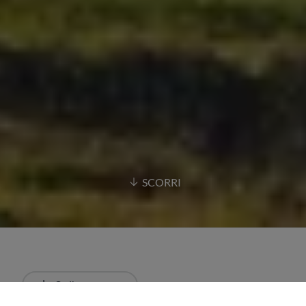
SCORRI
Ordina
Più recente