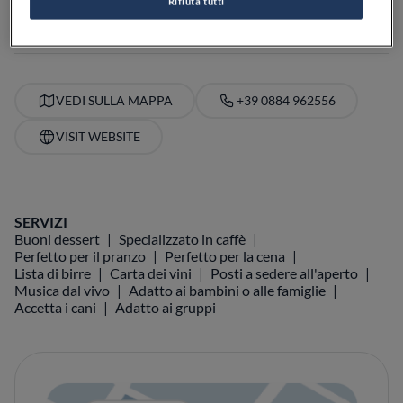
Rifiuta tutti
PREZZO
VEDI SULLA MAPPA
+39 0884 962556
VISIT WEBSITE
SERVIZI
Buoni dessert
Specializzato in caffè
Perfetto per il pranzo
Perfetto per la cena
Lista di birre
Carta dei vini
Posti a sedere all'aperto
Musica dal vivo
Adatto ai bambini o alle famiglie
Accetta i cani
Adatto ai gruppi