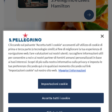
S.Pellegrino e Lewis
Hamilton
Cliccando sul pulsante "Accetta tutti i cookie" acconsenti all'utilizzo di cookie di
prima e terza parte (o tecnologie simili) al fine di migliorare la tua esperienza di
navigazione web, fare valutazioni sui nostri utenti, raccogliere informazioni utili
per consentire a noi e ai nostri partner di fornirti annunci personalizzati in base
ai tuoi interessi. Scopri di più sulla nostra informativa sulla privacy e imposta le
tue preferenze cliccando qui o in qualsiasi momento cliccando sul link
0
0
0
0
0
"Impostazioni cookie" sul nostro sito web.
Maggiori informazioni
Impostazioni cookie
71010
Peschici
FG
Italia
Accetta tutti i cookie
CHIUSO
Apre
Venerdì,
12:30-14:30, 19:30-22:00
VEDI ORARI