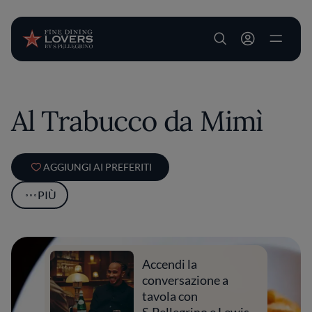
User account m
Salta al contenuto principale
Al Trabucco da Mimì
AGGIUNGI AI PREFERITI
PIÙ
Accendi la
conversazione a
tavola con