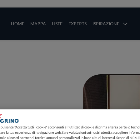
ze
Main navigation
HOME
MAPPA
LISTE
EXPERTS
ISPIRAZIONE
Salta al contenuto principale
li
pulsante "Accetta tutti i cookie" acconsenti all'utilizzo di cookie di prima e terza parte (o tecnol
rare la tua esperienza di navigazione web, fare valutazioni sui nostri utenti, raccogliere informa
PIÙ
oi e ai nostri partner di fornirti annunci personalizzati in base ai tuoi interessi. Scopri di più su