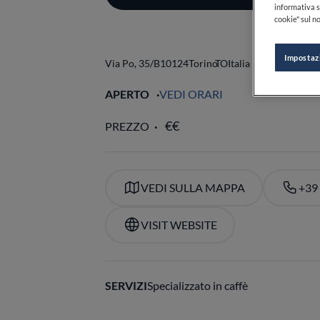
informativa s
cookie" sul no
Impostaz
Via Po, 35/B
10124
Torino
TO
Italia
APERTO
VEDI ORARI
PREZZO
VEDI SULLA MAPPA
+39
VISIT WEBSITE
SERVIZI
Specializzato in caffè