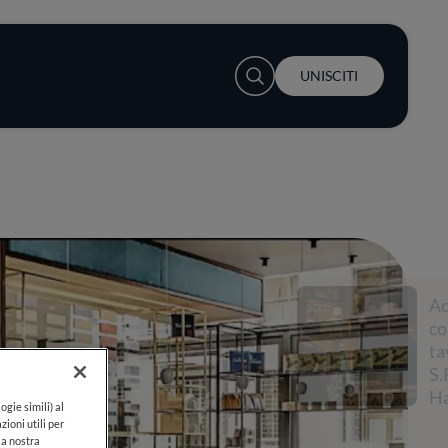
User account menu
UNISCITI
Accendi la
conversazione a
tavola con
S.Pellegrino e Lewis
Hamilton
ogie simili) al
zioni utili per
lla nostra