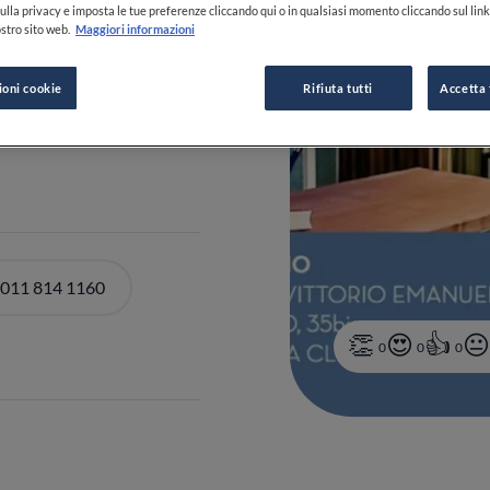
ulla privacy e imposta le tue preferenze cliccando qui o in qualsiasi momento cliccando sul lin
stro sito web.
Maggiori informazioni
ioni cookie
Rifiuta tutti
Accetta 
 011 814 1160
0
0
0