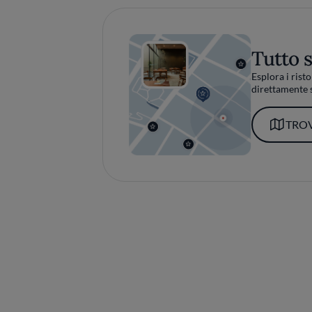
Tutto 
Esplora i risto
direttamente s
TROV