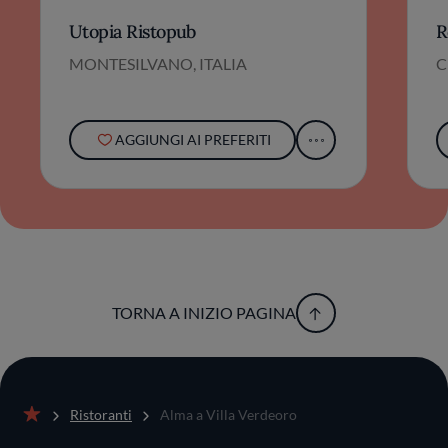
Utopia Ristopub
R
MONTESILVANO, ITALIA
C
AGGIUNGI AI PREFERITI
TORNA A INIZIO PAGINA
Ristoranti
Alma a Villa Verdeoro
Home