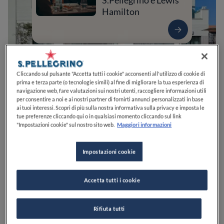
S.Pellegrino e Lewis
Hamilton
Cliccando sul pulsante "Accetta tutti i cookie" acconsenti all'utilizzo di cookie di
prima e terza parte (o tecnologie simili) al fine di migliorare la tua esperienza di
navigazione web, fare valutazioni sui nostri utenti, raccogliere informazioni utili
per consentire a noi e ai nostri partner di fornirti annunci personalizzati in base
ai tuoi interessi. Scopri di più sulla nostra informativa sulla privacy e imposta le
tue preferenze cliccando qui o in qualsiasi momento cliccando sul link
"Impostazioni cookie" sul nostro sito web.
Maggiori informazioni
0
0
0
0
0
Impostazioni cookie
Via Michetti, 1
65015
Montesilvano
PE
Italia
Accetta tutti i cookie
Rifiuta tutti
VEDI SULLA MAPPA
+39 085 939 5000