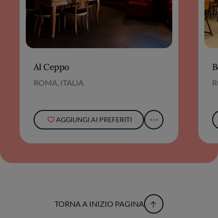
Al Ceppo
B
ROMA, ITALIA
R
AGGIUNGI AI PREFERITI
TORNA A INIZIO PAGINA