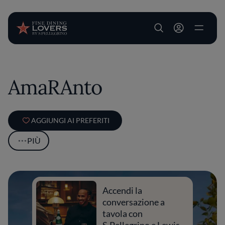
User account m
Salta al contenuto principale
AmaRAnto
AGGIUNGI AI PREFERITI
PIÙ
Accendi la
conversazione a
tavola con