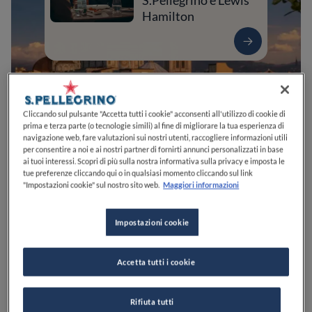
S.Pellegrino e Lewis
Hamilton
Cliccando sul pulsante "Accetta tutti i cookie" acconsenti all'utilizzo di cookie di
prima e terza parte (o tecnologie simili) al fine di migliorare la tua esperienza di
navigazione web, fare valutazioni sui nostri utenti, raccogliere informazioni utili
per consentire a noi e ai nostri partner di fornirti annunci personalizzati in base
ai tuoi interessi. Scopri di più sulla nostra informativa sulla privacy e imposta le
tue preferenze cliccando qui o in qualsiasi momento cliccando sul link
"Impostazioni cookie" sul nostro sito web.
Maggiori informazioni
0
0
0
0
0
Impostazioni cookie
Via Adige, 19
00198
Roma
RM
Italia
Accetta tutti i cookie
CHIUSO
Apre
Sabato,
10:00-15:00
VEDI ORARI
Rifiuta tutti