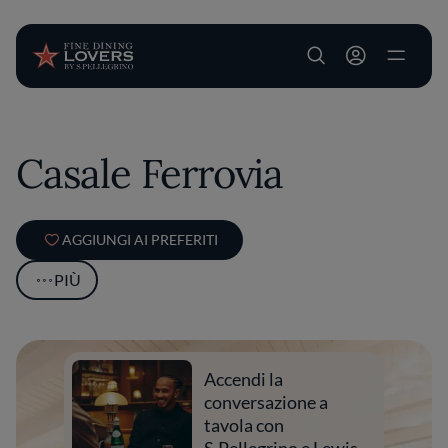
User account m
Salta al contenuto principale
Casale Ferrovia
AGGIUNGI AI PREFERITI
PIÙ
Accendi la
conversazione a
tavola con