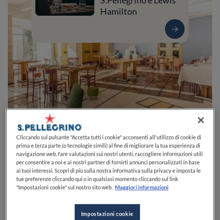
S.Pellegrino e Lewis
Hamilton
0
0
0
0
0
Cliccando sul pulsante "Accetta tutti i cookie" acconsenti all'utilizzo di cookie di
prima e terza parte (o tecnologie simili) al fine di migliorare la tua esperienza di
navigazione web, fare valutazioni sui nostri utenti, raccogliere informazioni utili
per consentire a noi e ai nostri partner di fornirti annunci personalizzati in base
ai tuoi interessi. Scopri di più sulla nostra informativa sulla privacy e imposta le
Via Stazione, 1
72012
Ostuni
BR
Italia
tue preferenze cliccando qui o in qualsiasi momento cliccando sul link
"Impostazioni cookie" sul nostro sito web.
Maggiori informazioni
PREZZO
Impostazioni cookie