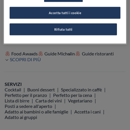
Accetta tutti i cookie
VEDI SULLA MAPPA
+39 0831 990025
VISIT WEBSITE
Rifiuta tutti
Food Awards
Guide Michelin
Guide ristoranti
SCOPRI DI PIÙ
SERVIZI
Cocktail
Buoni dessert
Specializzato in caffè
Perfetto per il pranzo
Perfetto per la cena
Lista di birre
Carta dei vini
Vegetariano
Posti a sedere all'aperto
Adatto ai bambini o alle famiglie
Accetta i cani
Adatto ai gruppi