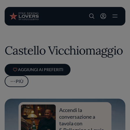
User account m
Salta al contenuto principale
Castello Vicchiomaggio
AGGIUNGI AI PREFERITI
PIÙ
Accendi la
conversazione a
tavola con