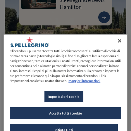
S.Pellegrino e Lewis
Hamilton
Cliccando sul pulsante "Accetta tutti i cookie" acconsenti all'utilizzo di cookie di
prima e terza parte (o tecnologie simili) al fine di migliorare la tua esperienza di
navigazione web, fare valutazioni sui nostri utenti, raccogliere informazioni utili
per consentire a noi e ai nostri partner di fornirti annunci personalizzati in base
ai tuoi interessi. Scopri di più sulla nostra informativa sulla privacy e imposta le
tue preferenze cliccando qui o in qualsiasi momento cliccando sul link
0
0
0
0
0
"Impostazioni cookie" sul nostro sito web.
Maggiori informazioni
Impostazioni cookie
Località Vicchio, 4
50022
Greve in Chianti
FI
Italia
Accetta tutti i cookie
CHIUSO
Apre
Venerdì,
09:00-17:30
VEDI ORARI
Rifiuta tutti