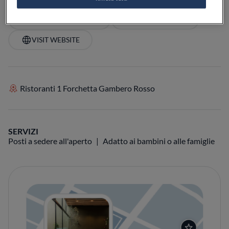
VEDI SULLA MAPPA
+39 055 854079
VISIT WEBSITE
Ristoranti 1 Forchetta Gambero Rosso
SERVIZI
Posti a sedere all'aperto
Adatto ai bambini o alle famiglie