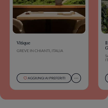
Vitique
I
G
GREVE IN CHIANTI, ITALIA
S
I
AGGIUNGI AI PREFERITI