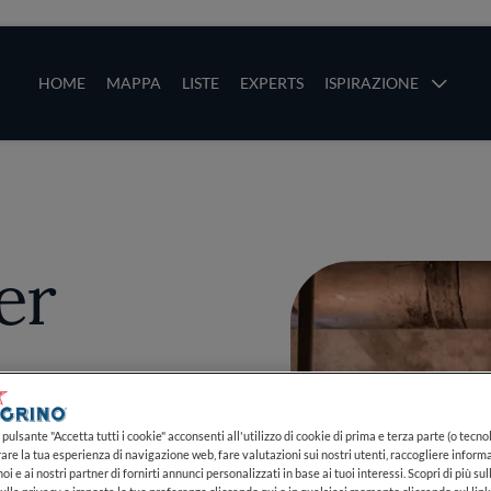
ze
Main navigation
HOME
MAPPA
LISTE
EXPERTS
ISPIRAZIONE
Salta al contenuto principale
li
er
PIÙ
pulsante "Accetta tutti i cookie" acconsenti all'utilizzo di cookie di prima e terza parte (o tecnol
rare la tua esperienza di navigazione web, fare valutazioni sui nostri utenti, raccogliere informa
oi e ai nostri partner di fornirti annunci personalizzati in base ai tuoi interessi. Scopri di più su