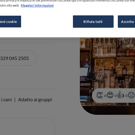
ulla privacy e imposta le tue preferenze cliccando qui o in qualsiasi momento cliccando sul lin
stro sito web.
Maggiori informazioni
I ORARI
ioni cookie
Rifiuta tutti
Accetta 
 329 045 2505
0
0
0
 i cani
Adatto ai gruppi