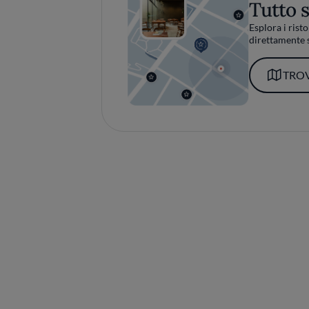
Tutto 
Esplora i risto
direttamente s
TROV