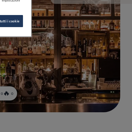
k "Impostazioni
tutti i cookie
0
0