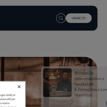
User account menu
UNISCITI
Accendi la
conversazione a
tavola con
S.Pellegrino e Lewis
Hamilton
ogie simili) al
zioni utili per
lla nostra