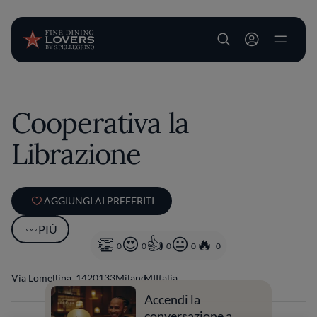
User account m
Salta al contenuto principale
Cooperativa la
Librazione
AGGIUNGI AI PREFERITI
PIÙ
0
0
0
0
0
Via Lomellina, 14
20133
Milano
MI
Italia
Accendi la
conversazione a