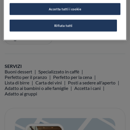
Accetta tutti i cookie
Rifiuta tutti
VEDI SULLA MAPPA
+39 0586 620143
VISIT WEBSITE
SERVIZI
Buoni dessert
Specializzato in caffè
Perfetto per il pranzo
Perfetto per la cena
Lista di birre
Carta dei vini
Posti a sedere all'aperto
Adatto ai bambini o alle famiglie
Accetta i cani
Adatto ai gruppi