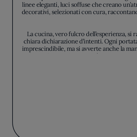
linee eleganti, luci soffuse che creano un’a
decorativi, selezionati con cura, raccontano
La cucina, vero fulcro dell’esperienza, si
chiara dichiarazione d’intenti. Ogni portat
imprescindibile, ma si avverte anche la mano
fini a sé stessi: la creatività viene piut
Il ritmo della sala è cadenzato dal passaggio
e la memoria, mentre le texture racconta
vengono presentati con una compostezza r
accomp
La filosofia culinaria di Vignoli si distingu
gesto e al dettaglio. Il suo approccio si t
solide che privilegiano l’identità locale.
ostentazione, ma rifless