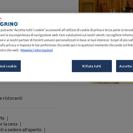
-23:59
pulsante "Accetta tutti i cookie" acconsenti all'utilizzo di cookie di prima e terza parte (o tecnol
VEDI ORARI
rare la tua esperienza di navigazione web, fare valutazioni sui nostri utenti, raccogliere informa
oi e ai nostri partner di fornirti annunci personalizzati in base ai tuoi interessi. Scopri di più su
ulla privacy e imposta le tue preferenze cliccando qui o in qualsiasi momento cliccando sul lin
stro sito web.
Maggiori informazioni
ioni cookie
Rifiuta tutti
Accetta 
 06 686 1227
0
0
0
 ristoranti
ffè
r la cena
ti a sedere all'aperto