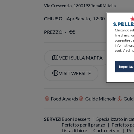
Via Crescenzio, 13
00193
Roma
RM
Italia
CHIUSO
Apre
Sabato,
12:30-15:00, 19:30
Cliccando sul 
fine di miglio
consentire a n
PREZZO
informativa s
cookie" sul no
Impostaz
VEDI SULLA MAPPA
+39
VISIT WEBSITE
Food Awards
Guide Michelin
Guide
SERVIZI
Buoni dessert
Specializzato in ca
Perfetto per il pranzo
Perfetto pe
Lista di birre
Carta dei vini
Pos