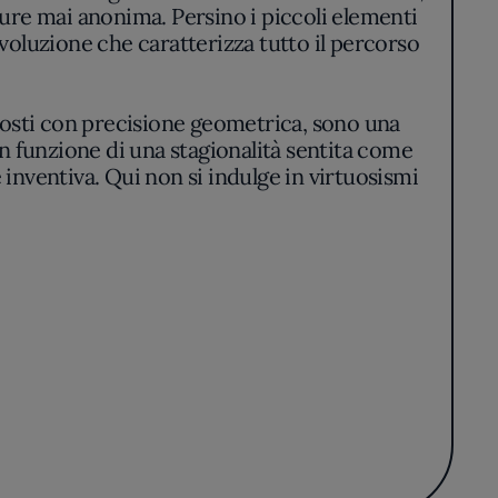
ppure mai anonima. Persino i piccoli elementi
evoluzione che caratterizza tutto il percorso
omposti con precisione geometrica, sono una
in funzione di una stagionalità sentita come
 inventiva. Qui non si indulge in virtuosismi
appena accennata con variazioni curate, mai
del Lazio. Aromi intensi richiamano l’infanzia
 Pane e pasta, rigorosamente artigianali,
ani esperte e il rigore professionale che
amento.
a, senza mai lasciare da parte l’attenzione al
edere al prevedibile, affidandosi a tecniche
ma delle guide enogastronomiche non diventa
costanza e della qualità.