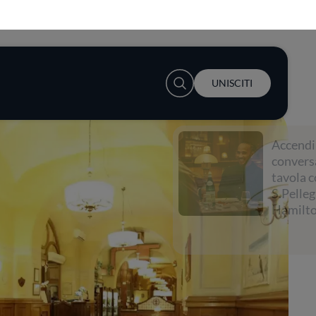
User account menu
UNISCITI
Accendi la
conversazione a
tavola con
S.Pellegrino e Lewis
Hamilton