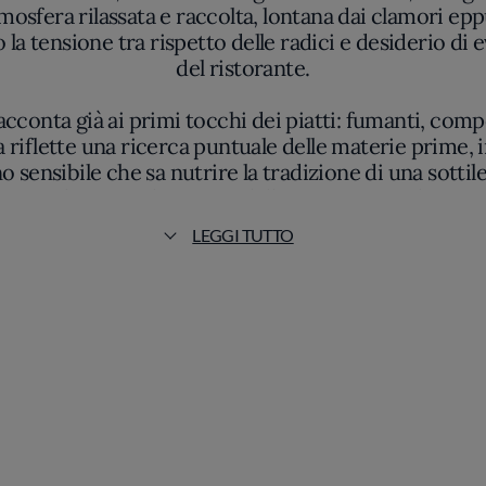
tmosfera rilassata e raccolta, lontana dai clamori e
 la tensione tra rispetto delle radici e desiderio di 
del ristorante.
 racconta già ai primi tocchi dei piatti: fumanti, c
a riflette una ricerca puntuale delle materie prime, 
 sensibile che sa nutrire la tradizione di una sottile
tosto canalizzata nel rispetto delle ricette storiche, 
eccessive.
LEGGI TUTTO
 lento di piatti che valorizzano l’identità di Roma e 
no la freschezza e la nitidezza delle materie prime.
assicurante: ogni forchettata svela la perizia di m
agna ogni fase dalla scelta dei prodotti all’impiatt
e per la coerenza con la storia gastronomica capitolin
raduce in piatti capaci di essere riconoscibili senza c
 La presenza di importanti riconoscimenti nel panora
o naturale di una cucina che insiste sul valore della 