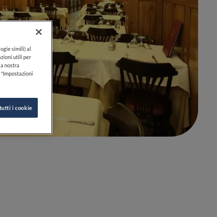
ogie simili) al
zioni utili per
lla nostra
k "Impostazioni
tutti i cookie
0
0