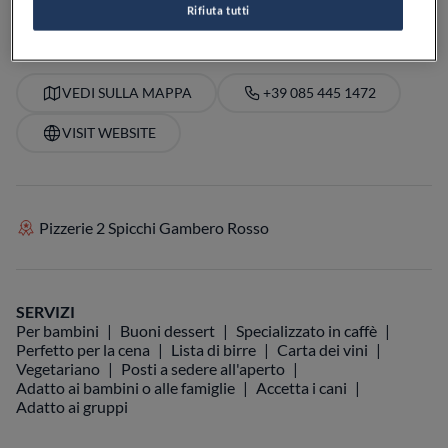
Rifiuta tutti
VEDI SULLA MAPPA
+39 085 445 1472
VISIT WEBSITE
Pizzerie 2 Spicchi Gambero Rosso
SERVIZI
Per bambini
Buoni dessert
Specializzato in caffè
Perfetto per la cena
Lista di birre
Carta dei vini
Vegetariano
Posti a sedere all'aperto
Adatto ai bambini o alle famiglie
Accetta i cani
Adatto ai gruppi