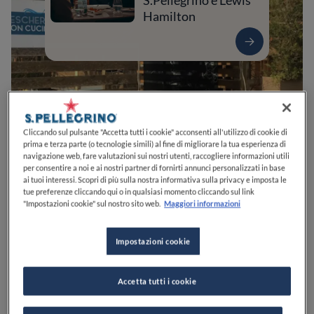
S.Pellegrino e Lewis
Hamilton
Cliccando sul pulsante "Accetta tutti i cookie" acconsenti all'utilizzo di cookie di
prima e terza parte (o tecnologie simili) al fine di migliorare la tua esperienza di
navigazione web, fare valutazioni sui nostri utenti, raccogliere informazioni utili
per consentire a noi e ai nostri partner di fornirti annunci personalizzati in base
ai tuoi interessi. Scopri di più sulla nostra informativa sulla privacy e imposta le
0
0
0
0
0
tue preferenze cliccando qui o in qualsiasi momento cliccando sul link
"Impostazioni cookie" sul nostro sito web.
Maggiori informazioni
Impostazioni cookie
Viale Europa, 132
65020
Spoltore
PE
Italia
CHIUSO
Apre
Domenica,
19:00-23:30
VEDI ORARI
Accetta tutti i cookie
PREZZO