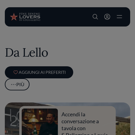
User account m
Salta al contenuto principale
Da Lello
AGGIUNGI AI PREFERITI
PIÙ
Accendi la
conversazione a
tavola con