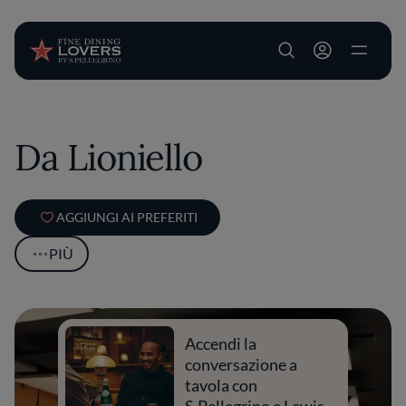
User account m
Salta al contenuto principale
Da Lioniello
AGGIUNGI AI PREFERITI
PIÙ
Accendi la
conversazione a
tavola con