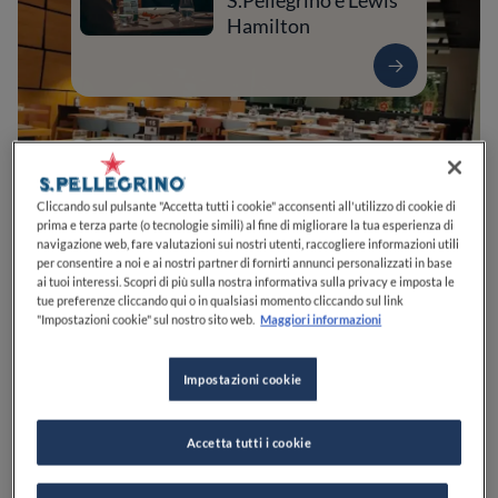
S.Pellegrino e Lewis
Hamilton
Cliccando sul pulsante "Accetta tutti i cookie" acconsenti all'utilizzo di cookie di
prima e terza parte (o tecnologie simili) al fine di migliorare la tua esperienza di
navigazione web, fare valutazioni sui nostri utenti, raccogliere informazioni utili
per consentire a noi e ai nostri partner di fornirti annunci personalizzati in base
ai tuoi interessi. Scopri di più sulla nostra informativa sulla privacy e imposta le
0
0
0
0
0
tue preferenze cliccando qui o in qualsiasi momento cliccando sul link
"Impostazioni cookie" sul nostro sito web.
Maggiori informazioni
Impostazioni cookie
Via Murelle, 1
81030
Succivo
CE
Italia
APERTO
VEDI ORARI
Accetta tutti i cookie
PREZZO