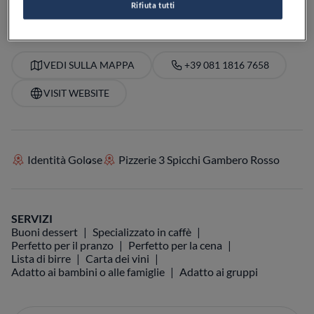
Rifiuta tutti
VEDI SULLA MAPPA
+39 081 1816 7658
VISIT WEBSITE
Identità Golose
Pizzerie 3 Spicchi Gambero Rosso
SERVIZI
Buoni dessert
Specializzato in caffè
Perfetto per il pranzo
Perfetto per la cena
Lista di birre
Carta dei vini
Adatto ai bambini o alle famiglie
Adatto ai gruppi