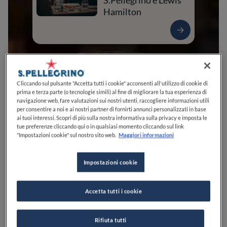
S.Pellegrino e Lewis
Hamilton
Cliccando sul pulsante "Accetta tutti i cookie" acconsenti all'utilizzo di cookie di
prima e terza parte (o tecnologie simili) al fine di migliorare la tua esperienza di
navigazione web, fare valutazioni sui nostri utenti, raccogliere informazioni utili
per consentire a noi e ai nostri partner di fornirti annunci personalizzati in base
ai tuoi interessi. Scopri di più sulla nostra informativa sulla privacy e imposta le
tue preferenze cliccando qui o in qualsiasi momento cliccando sul link
"Impostazioni cookie" sul nostro sito web.
Maggiori informazioni
0
0
0
0
0
Impostazioni cookie
Via Giuseppe Garibaldi, 55
07024
La Maddalena
OT
Italia
Accetta tutti i cookie
CHIUSO
Apre
Domenica,
16:30-02:00
VEDI ORARI
Rifiuta tutti
PREZZO