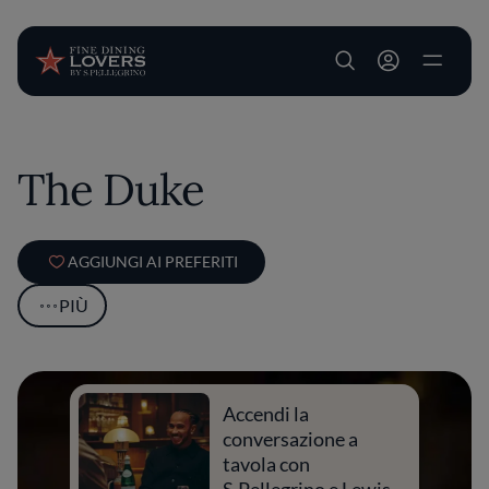
User account m
Salta al contenuto principale
The Duke
AGGIUNGI AI PREFERITI
PIÙ
Accendi la
conversazione a
tavola con