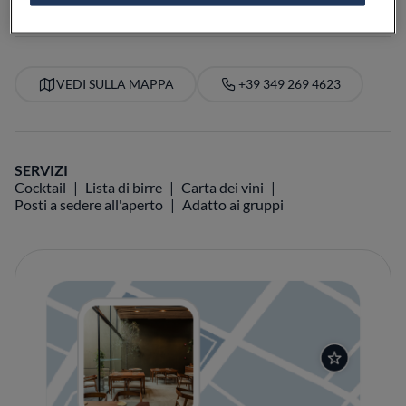
VEDI SULLA MAPPA
+39 349 269 4623
SERVIZI
Cocktail
Lista di birre
Carta dei vini
Posti a sedere all'aperto
Adatto ai gruppi