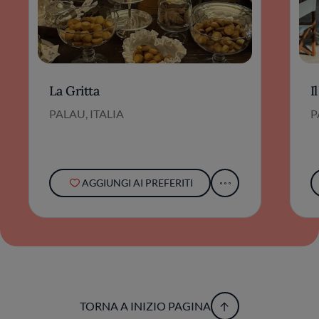
La Gritta
I
PALAU, ITALIA
P
AGGIUNGI AI PREFERITI
TORNA A INIZIO PAGINA