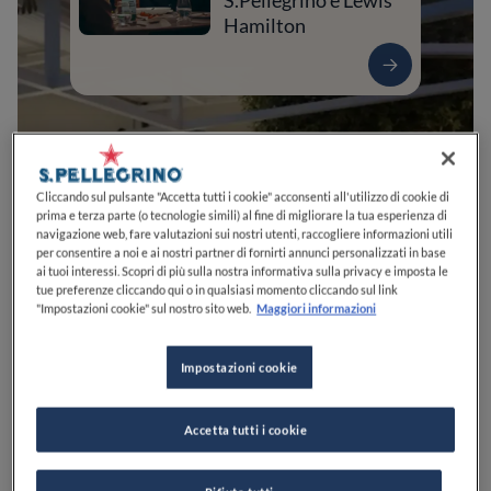
S.Pellegrino e Lewis
Hamilton
Cliccando sul pulsante "Accetta tutti i cookie" acconsenti all'utilizzo di cookie di
prima e terza parte (o tecnologie simili) al fine di migliorare la tua esperienza di
navigazione web, fare valutazioni sui nostri utenti, raccogliere informazioni utili
per consentire a noi e ai nostri partner di fornirti annunci personalizzati in base
ai tuoi interessi. Scopri di più sulla nostra informativa sulla privacy e imposta le
tue preferenze cliccando qui o in qualsiasi momento cliccando sul link
0
0
0
0
0
"Impostazioni cookie" sul nostro sito web.
Maggiori informazioni
Impostazioni cookie
Via Padre Michele Abete, 6
80048
Sant'Anastasia
NA
Italia
Accetta tutti i cookie
CHIUSO
Apre
Venerdì,
13:00-15:00, 20:00-23:00
VEDI ORARI