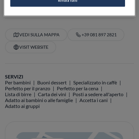
Rifiuta tutti
PREZZO
VEDI SULLA MAPPA
+39 081 897 2821
VISIT WEBSITE
SERVIZI
Per bambini
Buoni dessert
Specializzato in caffè
Perfetto per il pranzo
Perfetto per la cena
Lista di birre
Carta dei vini
Posti a sedere all'aperto
Adatto ai bambini o alle famiglie
Accetta i cani
Adatto ai gruppi