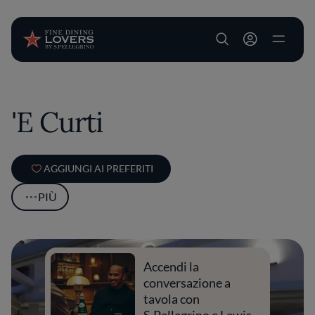
User account m
Salta al contenuto principale
'E Curti
AGGIUNGI AI PREFERITI
PIÙ
Accendi la
conversazione a
tavola con