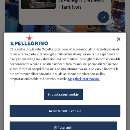
S.Pellegrino e Lewis
Hamilton
Cliccando sul pulsante "Accetta tutti i cookie" acconsenti all'utilizzo di cookie di
prima e terza parte (o tecnologie simili) al fine di migliorare la tua esperienza di
navigazione web, fare valutazioni sui nostri utenti, raccogliere informazioni utili
per consentire a noi e ai nostri partner di fornirti annunci personalizzati in base
ai tuoi interessi. Scopri di più sulla nostra informativa sulla privacy e imposta le
tue preferenze cliccando qui o in qualsiasi momento cliccando sul link
0
0
0
0
0
"Impostazioni cookie" sul nostro sito web.
Maggiori informazioni
Impostazioni cookie
Via Roma, 58
38032
Canazei
TN
Italia
Accetta tutti i cookie
PREZZO
Rifiuta tutti