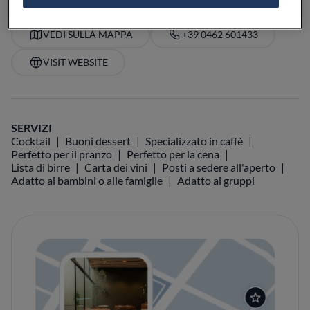
VEDI SULLA MAPPA
+39 0462 601433
VISIT WEBSITE
SERVIZI
Cocktail
Buoni dessert
Specializzato in caffè
Perfetto per il pranzo
Perfetto per la cena
Lista di birre
Carta dei vini
Posti a sedere all'aperto
Adatto ai bambini o alle famiglie
Adatto ai gruppi