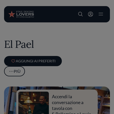
User account m
Salta al contenuto principale
El Pael
AGGIUNGI AI PREFERITI
PIÙ
Accendi la
conversazione a
tavola con