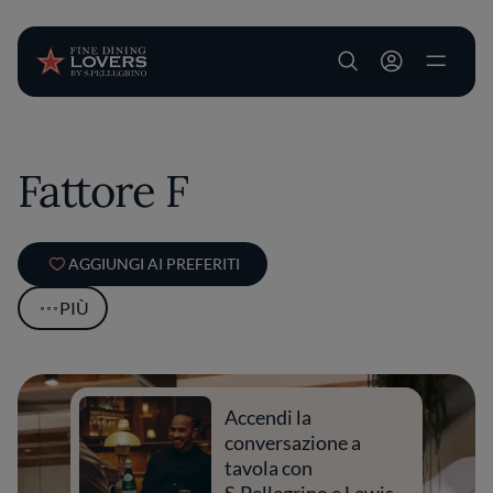
User account m
Salta al contenuto principale
Fattore F
AGGIUNGI AI PREFERITI
PIÙ
Accendi la
conversazione a
tavola con