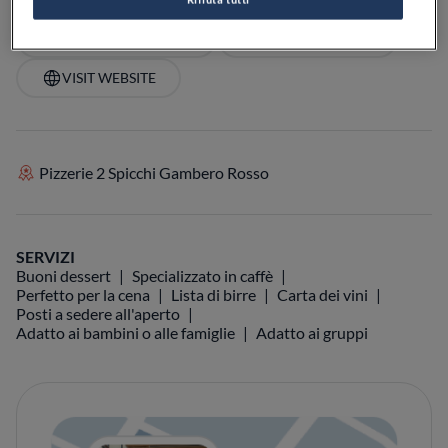
VEDI SULLA MAPPA
+39 0444 205906
VISIT WEBSITE
Pizzerie 2 Spicchi Gambero Rosso
SERVIZI
Buoni dessert
Specializzato in caffè
Perfetto per la cena
Lista di birre
Carta dei vini
Posti a sedere all'aperto
Adatto ai bambini o alle famiglie
Adatto ai gruppi