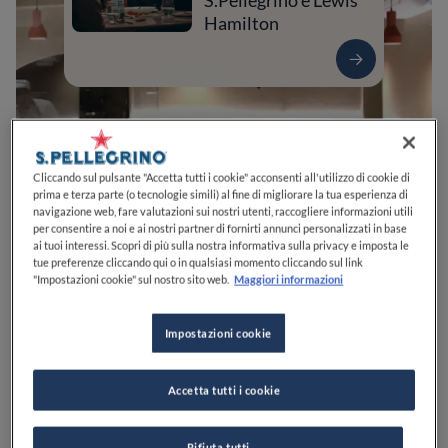
S.Pellegrino e Lewis
Hamilton
Cliccando sul pulsante "Accetta tutti i cookie" acconsenti all'utilizzo di cookie di
prima e terza parte (o tecnologie simili) al fine di migliorare la tua esperienza di
navigazione web, fare valutazioni sui nostri utenti, raccogliere informazioni utili
per consentire a noi e ai nostri partner di fornirti annunci personalizzati in base
ai tuoi interessi. Scopri di più sulla nostra informativa sulla privacy e imposta le
tue preferenze cliccando qui o in qualsiasi momento cliccando sul link
0
0
0
0
0
"Impostazioni cookie" sul nostro sito web.
Maggiori informazioni
Impostazioni cookie
Viale Giuriolo, 2
36100
Vicenza
VI
Italia
Accetta tutti i cookie
APERTO
VEDI ORARI
Rifiuta tutti