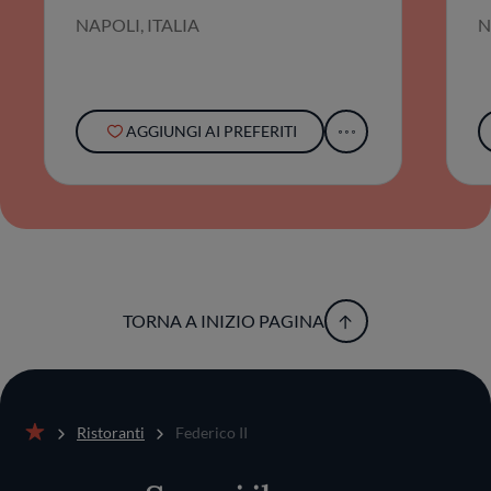
NAPOLI, ITALIA
N
AGGIUNGI AI PREFERITI
TORNA A INIZIO PAGINA
Ristoranti
Federico II
Home