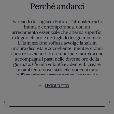
Perché andarci
Varcando la soglia di Futura, l'atmosfera si fa
intima e contemporanea, con un
arredamento essenziale che alterna superfici
in legno chiaro e dettagli di design minimale.
L’illuminazione soffusa avvolge la sala in
un’aura discreta e accogliente, mentre grandi
finestre lasciano filtrare una luce morbida che
accompagna i pasti nelle diverse ore della
giornata. C’è una volontà evidente di creare
un ambiente dove sia facile concentrarsi
sull’esperienza gastronomica, lontano da
distrazioni e fronzoli. All’interno del menu, la
filosofia collettiva della cucina si percepisce
LEGGI TUTTO
in ogni portata: nessun nome si impone sugli
altri, la firma è quella di un team che ricerca
equilibrio e coerenza, preferendo l’armonia a
interpretazioni estreme. Il pensiero dietro
ogni piatto appare guidato da un rispetto