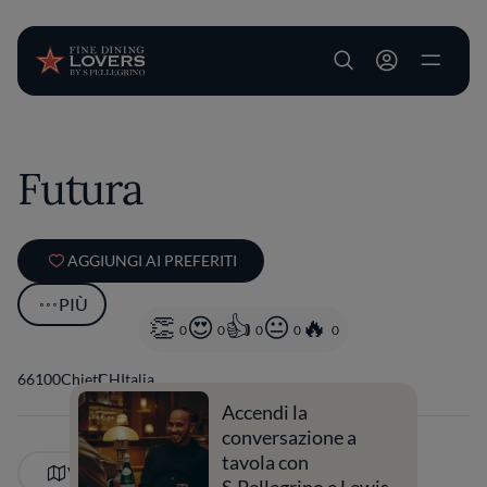
User account m
Salta al contenuto principale
Futura
AGGIUNGI AI PREFERITI
PIÙ
0
0
0
0
0
66100
Chieti
CH
Italia
Accendi la
conversazione a
tavola con
VEDI SULLA MAPPA