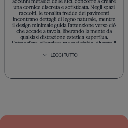
accenni metallici delle luci, concorre a creare
una cornice discreta e sofisticata. Negli spazi
raccolti, le tonalità fredde dei pavimenti
incontrano dettagli di legno naturale, mentre
il design minimale guida l’attenzione verso ciò
che accade a tavola, liberando la mente da
qualsiasi distrazione estetica superflua.
L’atmosfera, silenziosa ma mai rigida, diventa il
preludio ideale per un’esperienza culinaria
incentrata sulla sobrietà e la cura.
LEGGI TUTTO
Al centro della proposta ci sono piatti che
rifuggono le forzature creative, per
abbracciare invece una precisione quasi
artigianale, il segno indelebile dell’approccio
di Lampo Wu. La selezione degli ingredienti
avviene secondo criteri rigorosi, muovendosi
fra materie prime di stagione e scelte pensate
per valorizzare le sfumature naturali di ogni
ingrediente. È un’accentuazione
dell’essenziale, dove le presentazioni, pur
eleganti, lasciano emergere il carattere