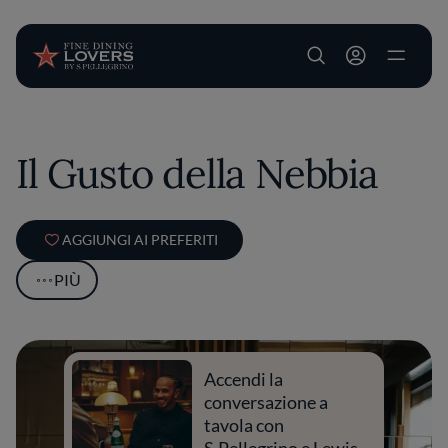
User account m
Salta al contenuto principale
Il Gusto della Nebbia
AGGIUNGI AI PREFERITI
PIÙ
Accendi la
conversazione a
tavola con