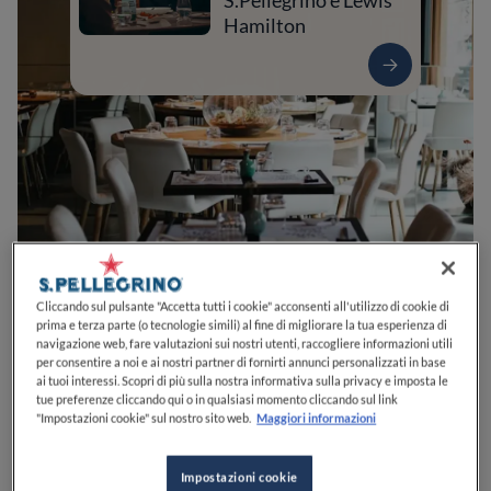
S.Pellegrino e Lewis
Hamilton
0
0
0
0
0
Cliccando sul pulsante "Accetta tutti i cookie" acconsenti all'utilizzo di cookie di
prima e terza parte (o tecnologie simili) al fine di migliorare la tua esperienza di
navigazione web, fare valutazioni sui nostri utenti, raccogliere informazioni utili
per consentire a noi e ai nostri partner di fornirti annunci personalizzati in base
ai tuoi interessi. Scopri di più sulla nostra informativa sulla privacy e imposta le
Via Nino Bonnet, 11
20154
Milano
MI
Italia
tue preferenze cliccando qui o in qualsiasi momento cliccando sul link
"Impostazioni cookie" sul nostro sito web.
Maggiori informazioni
APERTO
VEDI ORARI
Impostazioni cookie
PREZZO