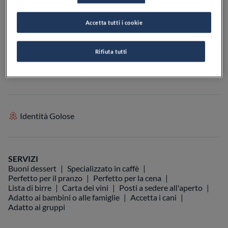
Accetta tutti i cookie
VEDI SULLA MAPPA
+39 351 986 6676
Rifiuta tutti
VISIT WEBSITE
Identità Golose
SERVIZI
Buoni dessert
Specializzato in caffè
Perfetto per il pranzo
Perfetto per la cena
Lista di birre
Carta dei vini
Posti a sedere all'aperto
Adatto ai bambini o alle famiglie
Accetta i cani
Adatto ai gruppi