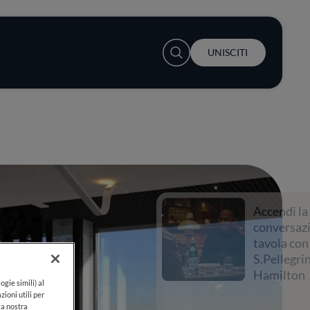
User account menu
UNISCITI
Accendi la
conversazione a
tavola con
S.Pellegrino e Lewis
Hamilton
ogie simili) al
zioni utili per
lla nostra