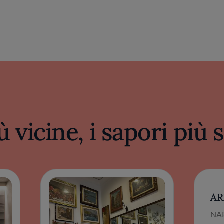
ù vicine, i sapori più
AR
NAP