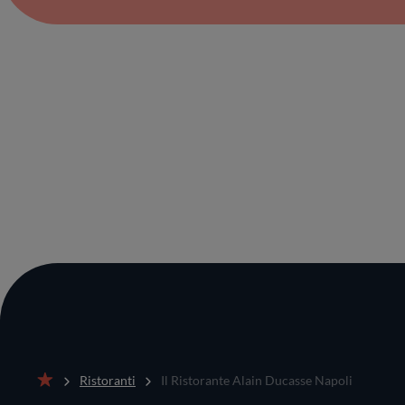
Ristoranti
Il Ristorante Alain Ducasse Napoli
Home