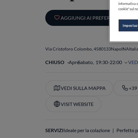
informativa s
cookie" sul no
AGGIUNGI AI PREFERITI
Impostaz
Via Cristoforo Colombo, 45
80133
Napoli
NA
Itali
CHIUSO
Apre
Sabato,
19:30-22:00
VED
VEDI SULLA MAPPA
+39
VISIT WEBSITE
SERVIZI
Ideale per la colazione
Perfetto p