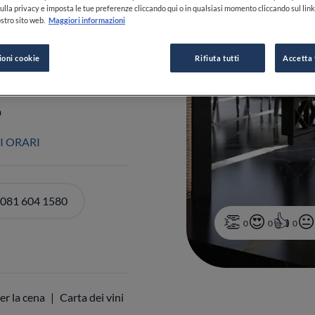
ulla privacy e imposta le tue preferenze cliccando qui o in qualsiasi momento cliccando sul lin
stro sito web.
Maggiori informazioni
PIÙ
ioni cookie
Rifiuta tutti
Accetta 
a
I ORARI
 081 604 1580
0
0
0
er la cena
Carta dei vini