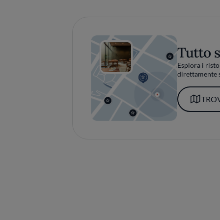
Tutto 
Esplora i risto
direttamente s
TROV