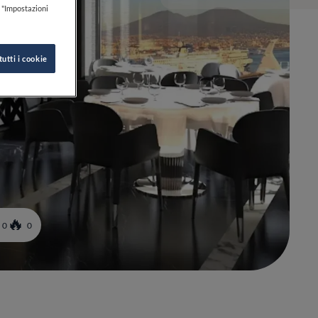
k "Impostazioni
tutti i cookie
0
0