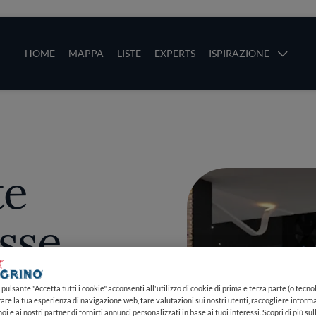
ze
Main navigation
HOME
MAPPA
LISTE
EXPERTS
ISPIRAZIONE
Salta al contenuto principale
li
te
sse
pulsante "Accetta tutti i cookie" acconsenti all'utilizzo di cookie di prima e terza parte (o tecnol
rare la tua esperienza di navigazione web, fare valutazioni sui nostri utenti, raccogliere informa
oi e ai nostri partner di fornirti annunci personalizzati in base ai tuoi interessi. Scopri di più su