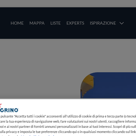
ze
Main navigation
HOME
MAPPA
LISTE
EXPERTS
ISPIRAZIONE
Salta al contenuto principale
li
PIÙ
pulsante "Accetta tutti i cookie" acconsenti all'utilizzo di cookie di prima e terza parte (o tecnol
rare la tua esperienza di navigazione web, fare valutazioni sui nostri utenti, raccogliere informa
oi e ai nostri partner di fornirti annunci personalizzati in base ai tuoi interessi. Scopri di più su
ulla privacy e imposta le tue preferenze cliccando qui o in qualsiasi momento cliccando sul lin