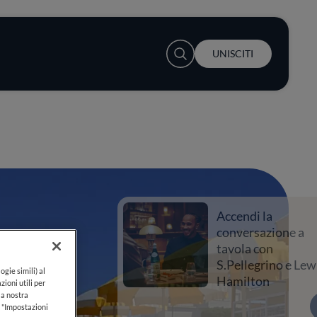
User account menu
UNISCITI
Accendi la
conversazione a
tavola con
S.Pellegrino e Lewis
ogie simili) al
Hamilton
zioni utili per
lla nostra
k "Impostazioni