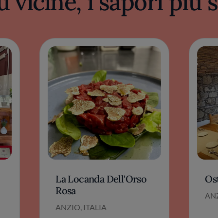
ù vicine, i sapori più
La Locanda Dell'Orso
Os
Rosa
ANZ
ANZIO, ITALIA