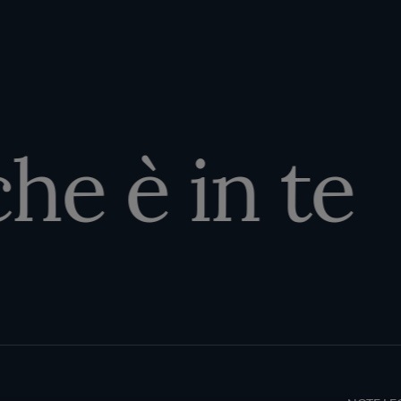
e è in te
Terms an