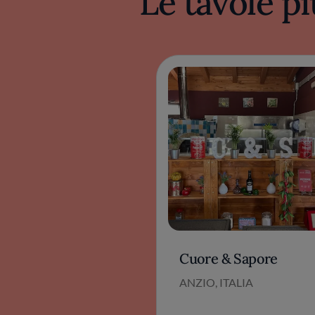
Le tavole pi
Cuore & Sapore
ANZIO, ITALIA