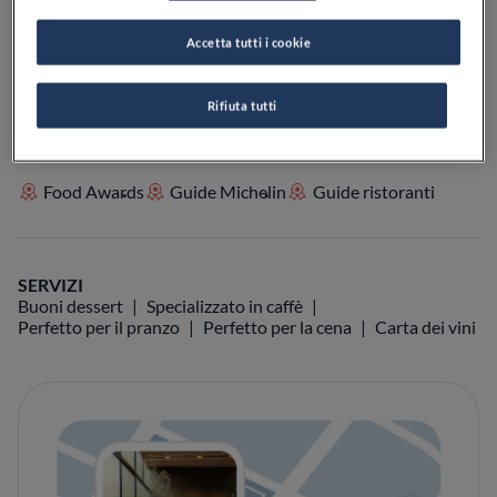
VEDI SULLA MAPPA
+39 366 905 3795
Accetta tutti i cookie
VISIT WEBSITE
Rifiuta tutti
Food Awards
Guide Michelin
Guide ristoranti
SERVIZI
Buoni dessert
Specializzato in caffè
Perfetto per il pranzo
Perfetto per la cena
Carta dei vini