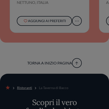
NETTUNO, ITALIA
A
AGGIUNGI AI PREFERITI
TORNA A INIZIO PAGINA
Ristoranti
La Taverna di Bacco
Home
Scopri il vero