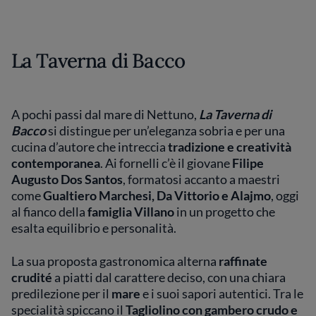
La Taverna di Bacco
A pochi passi dal mare di Nettuno,
La Taverna di
Bacco
si distingue per un’eleganza sobria e per una
cucina d’autore che intreccia
tradizione e creatività
contemporanea
. Ai fornelli c’è il giovane
Filipe
Augusto Dos Santos
, formatosi accanto a maestri
come
Gualtiero Marchesi, Da Vittorio e Alajmo
, oggi
al fianco della
famiglia Villano
in un progetto che
esalta equilibrio e personalità.
La sua proposta gastronomica alterna
raffinate
crudité
a piatti dal carattere deciso, con una chiara
predilezione per il
mare
e i suoi sapori autentici. Tra le
specialità spiccano il
Tagliolino con gambero crudo e