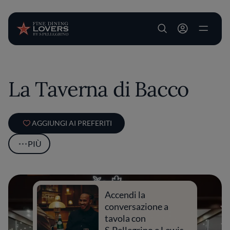
User account m
Salta al contenuto principale
La Taverna di Bacco
AGGIUNGI AI PREFERITI
PIÙ
Accendi la
conversazione a
tavola con