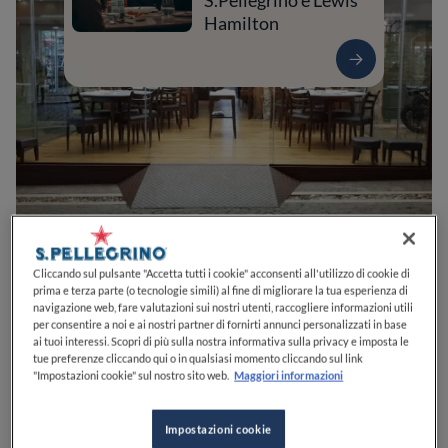
S.Pellegrino e Lewis
Hamilton
0
0
0
0
0
Cliccando sul pulsante "Accetta tutti i cookie" acconsenti all'utilizzo di cookie di
prima e terza parte (o tecnologie simili) al fine di migliorare la tua esperienza di
navigazione web, fare valutazioni sui nostri utenti, raccogliere informazioni utili
per consentire a noi e ai nostri partner di fornirti annunci personalizzati in base
ai tuoi interessi. Scopri di più sulla nostra informativa sulla privacy e imposta le
L.go Luigi Trafelli, 5
00048
Nettuno
RM
Italia
tue preferenze cliccando qui o in qualsiasi momento cliccando sul link
"Impostazioni cookie" sul nostro sito web.
Maggiori informazioni
CHIUSO
Apre
Giovedì,
19:30-22:30
VEDI ORARI
Impostazioni cookie