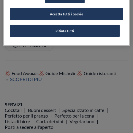
PREZZO
Accetta tutti i cookie
Rifiuta tutti
VEDI SULLA MAPPA
+39 349 660 2194
VISIT WEBSITE
Food Awards
Guide Michelin
Guide ristoranti
SCOPRI DI PIÙ
SERVIZI
Cocktail
Buoni dessert
Specializzato in caffè
Perfetto per il pranzo
Perfetto per la cena
Lista di birre
Carta dei vini
Vegetariano
Posti a sedere all'aperto