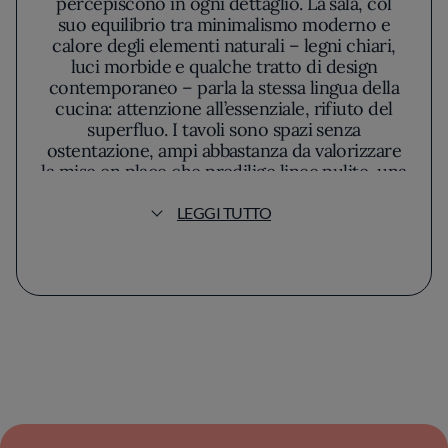
percepiscono in ogni dettaglio. La sala, col
suo equilibrio tra minimalismo moderno e
calore degli elementi naturali – legni chiari,
luci morbide e qualche tratto di design
contemporaneo – parla la stessa lingua della
cucina: attenzione all’essenziale, rifiuto del
superfluo. I tavoli sono spazi senza
ostentazione, ampi abbastanza da valorizzare
la mise en place che predilige linee pulite, una
porcellana opaca, talvolta un tocco di
ceramica artigianale.
LEGGI TUTTO
La proposta gastronomica riflette la
prospettiva di Federico Pettenuzzo, chef che,
più che rincorrere tendenze o virtuosismi
esteriori, accompagna il commensale lungo
un percorso lineare ma mai prevedibile. La
stagionalità è il filtro attraverso cui la materia
prima viene selezionata e trattata: la scelta di
ingredienti è vincolata al periodo migliore di
maturazione, così che ogni piatto sappia
raccontare la freschezza del giorno. Niente