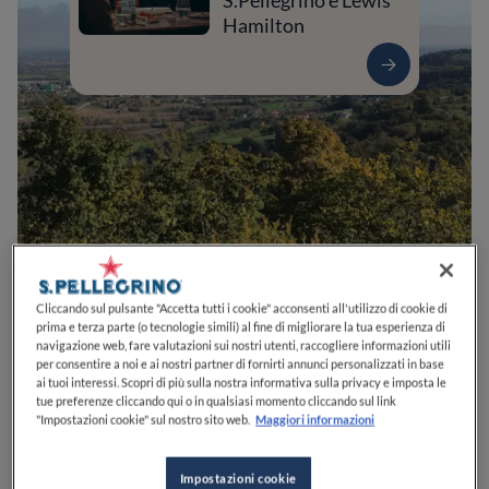
S.Pellegrino e Lewis
Hamilton
0
0
0
0
0
Cliccando sul pulsante "Accetta tutti i cookie" acconsenti all'utilizzo di cookie di
prima e terza parte (o tecnologie simili) al fine di migliorare la tua esperienza di
navigazione web, fare valutazioni sui nostri utenti, raccogliere informazioni utili
per consentire a noi e ai nostri partner di fornirti annunci personalizzati in base
ai tuoi interessi. Scopri di più sulla nostra informativa sulla privacy e imposta le
Via Cavaliere, 4/6
36034
Malo
VI
Italia
tue preferenze cliccando qui o in qualsiasi momento cliccando sul link
"Impostazioni cookie" sul nostro sito web.
Maggiori informazioni
CHIUSO
Apre
Domenica,
12:15-14:00, 19:45-21:30
VEDI ORARI
Impostazioni cookie