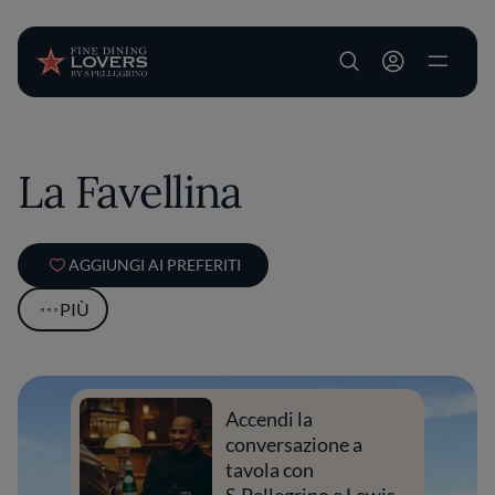
User account m
Salta al contenuto principale
La Favellina
AGGIUNGI AI PREFERITI
PIÙ
Accendi la
conversazione a
tavola con