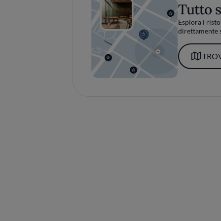
Tutto 
Esplora i risto
direttamente s
TROV