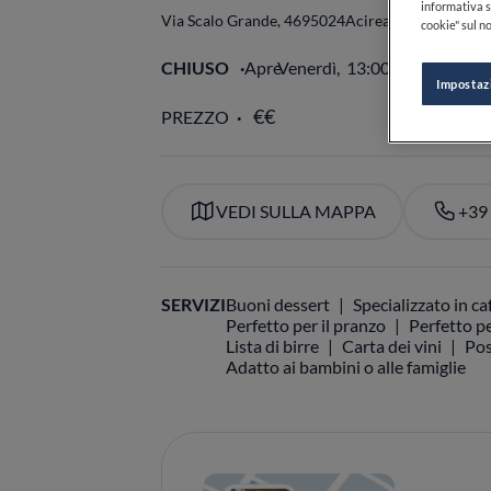
informativa s
Via Scalo Grande, 46
95024
Acireale
CT
Italia
cookie" sul no
CHIUSO
Apre
Venerdì,
13:00-14:30, 20:0
Impostaz
PREZZO
VEDI SULLA MAPPA
+39
SERVIZI
Buoni dessert
Specializzato in ca
Perfetto per il pranzo
Perfetto pe
Lista di birre
Carta dei vini
Pos
Adatto ai bambini o alle famiglie