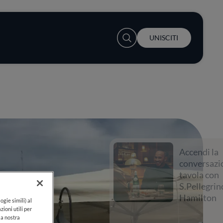
User account menu
UNISCITI
Accendi la
conversazione a
tavola con
S.Pellegrino e Lewis
Hamilton
ogie simili) al
zioni utili per
lla nostra