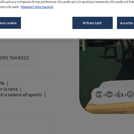
ulla privacy e imposta le tue preferenze cliccando qui o in qualsiasi momento cliccando sul lin
stro sito web.
Maggiori informazioni
0-22:30
VEDI ORARI
ioni cookie
Rifiuta tutti
Accetta 
 095 764 8153
ffè
r la cena
ti a sedere all'aperto
0
0
0