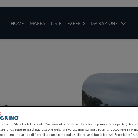
ze
Main navigation
HOME
MAPPA
LISTE
EXPERTS
ISPIRAZIONE
Salta al contenuto principale
li
PIÙ
pulsante "Accetta tutti i cookie" acconsenti all'utilizzo di cookie di prima e terza parte (o tecnol
rare la tua esperienza di navigazione web, fare valutazioni sui nostri utenti, raccogliere informa
oi e ai nostri partner di fornirti annunci personalizzati in base ai tuoi interessi. Scopri di più su