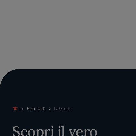
Ristoranti
La Grotta
Home
Scopri il vero