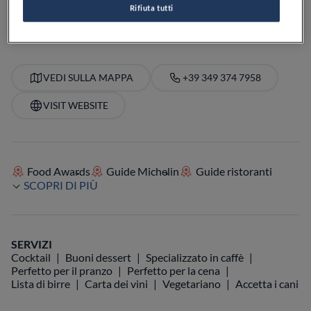
Rifiuta tutti
PREZZO
VEDI SULLA MAPPA
+39 349 374 7958
VISIT WEBSITE
Food Awards
Guide Michelin
Guide ristoranti
SCOPRI DI PIÙ
SERVIZI
Cocktail
Buoni dessert
Specializzato in caffè
Perfetto per il pranzo
Perfetto per la cena
Lista di birre
Carta dei vini
Vegetariano
Accetta i cani