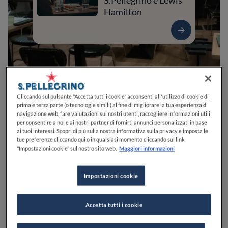
S.Pellegrino e Lewis
Hamilton
Cliccando sul pulsante "Accetta tutti i cookie" acconsenti all'utilizzo di cookie di
prima e terza parte (o tecnologie simili) al fine di migliorare la tua esperienza di
navigazione web, fare valutazioni sui nostri utenti, raccogliere informazioni utili
per consentire a noi e ai nostri partner di fornirti annunci personalizzati in base
ai tuoi interessi. Scopri di più sulla nostra informativa sulla privacy e imposta le
0
0
0
0
0
tue preferenze cliccando qui o in qualsiasi momento cliccando sul link
"Impostazioni cookie" sul nostro sito web.
Maggiori informazioni
Impostazioni cookie
V. Trieste, 55
46100
Mantova
MN
Italia
CHIUSO
Apre
Giovedì,
12:00-14:00, 19:30-22:00
Accetta tutti i cookie
VEDI ORARI