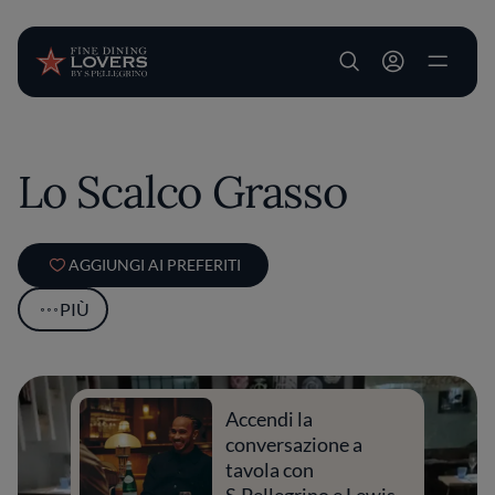
User account m
Salta al contenuto principale
Lo Scalco Grasso
AGGIUNGI AI PREFERITI
PIÙ
Accendi la
conversazione a
tavola con