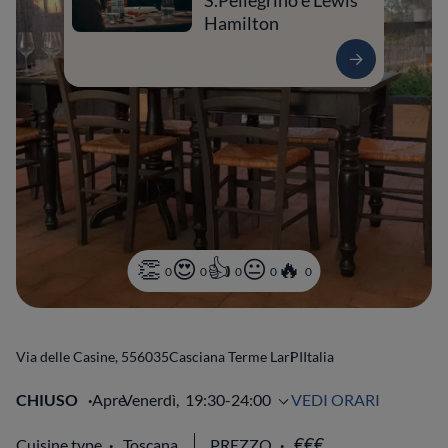
S.Pellegrino e Lewis
Hamilton
0
0
0
0
0
Via delle Casine, 5
56035
Casciana Terme Lari
PI
Italia
CHIUSO
Apre
Venerdì,
19:30-24:00
VEDI ORARI
Cuisine type
Toscana
PREZZO