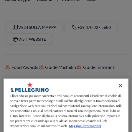
VEDI SULLA MAPPA
+39 370 327 5680
VISIT WEBSITE
Food Awards
Guide Michelin
Guide ristoranti
SERVIZI
Cliccando sul pulsante "Accetta tutti i cookie" acconsenti all'utilizzo di cookie di
Per bambini
Cocktail
Specializzato in caffè
prima e terza parte (o tecnologie simili) al fine di migliorare la tua esperienza di
Perfetto per il pranzo
Perfetto per la cena
navigazione web, fare valutazioni sui nostri utenti, raccogliere informazioni utili
Carta dei vini
Posti a sedere all'aperto
per consentire a noi e ai nostri partner di fornirti annunci personalizzati in base
Adatto ai bambini o alle famiglie
ai tuoi interessi. Scopri di più sulla nostra informativa sulla privacy e imposta le
tue preferenze cliccando qui o in qualsiasi momento cliccando sul link
"Impostazioni cookie" sul nostro sito web.
Maggiori informazioni