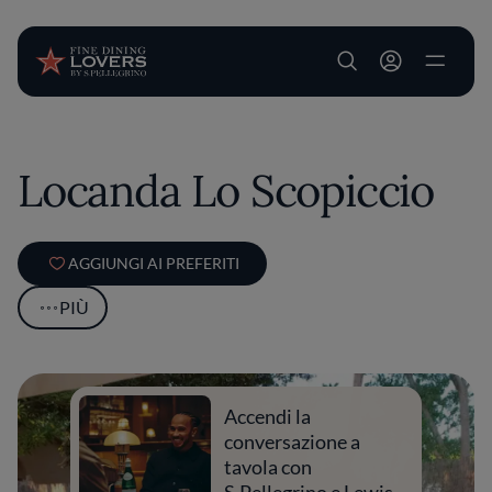
User account m
Salta al contenuto principale
Locanda Lo Scopiccio
AGGIUNGI AI PREFERITI
PIÙ
Accendi la
conversazione a
tavola con