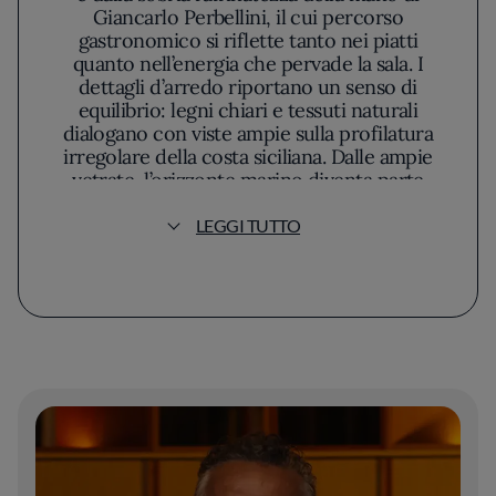
Giancarlo Perbellini, il cui percorso
gastronomico si riflette tanto nei piatti
quanto nell’energia che pervade la sala. I
dettagli d’arredo riportano un senso di
equilibrio: legni chiari e tessuti naturali
dialogano con viste ampie sulla profilatura
irregolare della costa siciliana. Dalle ampie
vetrate, l’orizzonte marino diventa parte
integrante dell’esperienza, invitando il respiro
dell’oceano a incontrare la discreta eleganza
LEGGI TUTTO
degli interni.
Nel menù, il territorio non è mai ridotto a
sfondo decorativo, ma raccontato attraverso
un lessico contemporaneo e ponderato. La
filosofia di Perbellini si riconosce
nell’attenzione ai dettagli, nella ricerca di
purezza e nitidezza dei sapori, e in una
composizione che evita ostentazioni o eccessi
estetici. Gli ingredienti freschi locali
emergono come protagonisti: il pesce viene