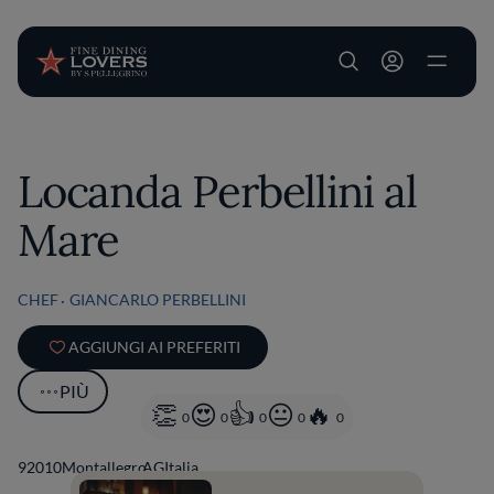
User account m
Salta al contenuto principale
Locanda Perbellini al
Mare
CHEF
GIANCARLO PERBELLINI
AGGIUNGI AI PREFERITI
PIÙ
0
0
0
0
0
92010
Montallegro
AG
Italia