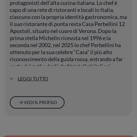
protagonisti dell’alta cucina italiana. Lo chef è
visione culinaria centrata sull’armonia: cromie
naturali, impiattamenti essenziali, giochi di
capo di una rete di ristoranti e locali in Italia,
consistenze che non rubano mai la scena al
ciascuno con la propria identità gastronomica, ma
sapore autentico degli elementi principali. La
il suo ristorante di punta resta Casa Perbellini 12
Locanda è suggellata da riconoscimenti di
Apostoli, situato nel cuore di Verona. Dopo la
spicco, come la menzione sulla Guida
prima stella Michelin ricevuta nel 1996 e la
Michelin, ma il carattere distintivo si rivela in
seconda nel 2002, nel 2025 lo chef Perbellini ha
un’identità coerente, che riesce a far
ottenuto per la sua celebre “Casa” il più alto
emergere la vocazione mediterranea senza
riconoscimento della guida rossa, entrando a far
stereotipi, offrendo un racconto che si fa
parte del gotha degli chef tristellati italiani.
esperienza, calibrata tra fermezza e
trasparenza.
LEGGI TUTTO
VEDI IL PROFILO