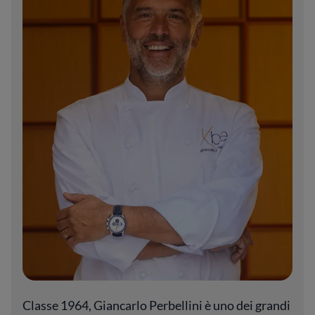
trattato con mano esperta per preservarne la
fibra e l’umidità naturale, mentre il profilo
aromatico di ogni erba e spezia è esaltato da
abbinamenti raffinati e mai scontati.
L’impronta dello chef si coglie nella
predilezione per piatti in cui delicatezza e
tensione convivono: preparazioni che
alternano leggerezza acida a fragranze saline,
oppure movimenti inattesi dati da guizzi
vegetali o agrumati, senza mai cedere al
compiacimento. Il rigore della tecnica è
sempre guidato dal rispetto per la
stagionalità, così da permettere a ogni piatto
di esprimere la mutevole ricchezza del
paesaggio siciliano. Tra le proposte si
avvertono rimandi ai grandi classici della
cucina isolana, rivisitati con misura e rigore,
evitando qualunque forzatura stilistica.
Classe 1964, Giancarlo Perbellini è uno dei grandi
Anche la sequenza delle portate riflette una