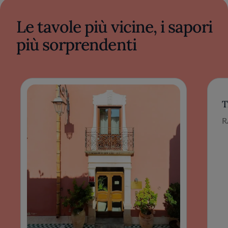
Le tavole più vicine, i sapori
più sorprendenti
T
R