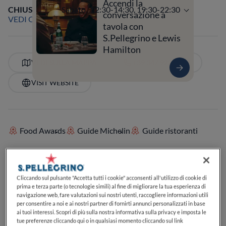
Accendi la
CHIUSO
Apre
Sabato,
12:30-14:30, 19:30-22:30
conversazione a
VEDI ORARI
tavola con
S.Pellegrino e Lewis
Hamilton
VEDI SULLA MAPPA
+39 347 922 1759
VISIT WEBSITE
Food Awards
Guide Michelin
Guide ristoranti
SERVIZI
Cliccando sul pulsante "Accetta tutti i cookie" acconsenti all'utilizzo di cookie di
Buoni dessert
Specializzato in caffè
prima e terza parte (o tecnologie simili) al fine di migliorare la tua esperienza di
Perfetto per il pranzo
Perfetto per la cena
navigazione web, fare valutazioni sui nostri utenti, raccogliere informazioni utili
Carta dei vini
Posti a sedere all'aperto
per consentire a noi e ai nostri partner di fornirti annunci personalizzati in base
Adatto ai bambini o alle famiglie
ai tuoi interessi. Scopri di più sulla nostra informativa sulla privacy e imposta le
tue preferenze cliccando qui o in qualsiasi momento cliccando sul link