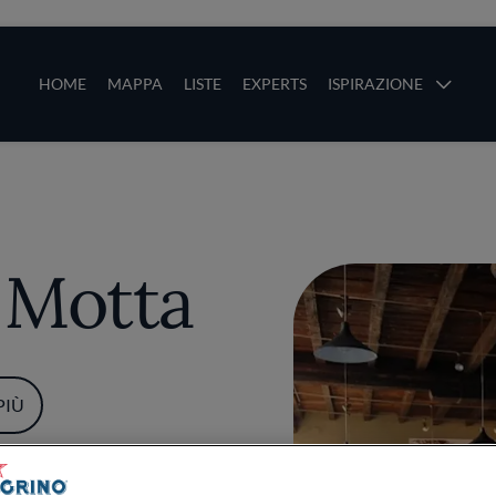
ze
Main navigation
HOME
MAPPA
LISTE
EXPERTS
ISPIRAZIONE
Salta al contenuto principale
li
 Motta
PIÙ