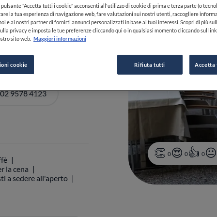
pulsante "Accetta tutti i cookie" acconsenti all'utilizzo di cookie di prima e terza parte (o tecnol
ardo
MI
Italia
rare la tua esperienza di navigazione web, fare valutazioni sui nostri utenti, raccogliere informa
oi e ai nostri partner di fornirti annunci personalizzati in base ai tuoi interessi. Scopri di più su
-22:00
VEDI ORARI
ulla privacy e imposta le tue preferenze cliccando qui o in qualsiasi momento cliccando sul lin
stro sito web.
Maggiori informazioni
ioni cookie
Rifiuta tutti
Accetta 
 02 9578 4123
0
0
0
ffè
r la cena
ti a sedere all'aperto