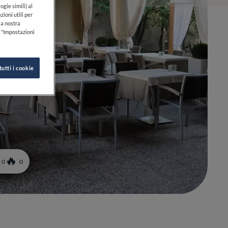
ogie simili) al
zioni utili per
lla nostra
k "Impostazioni
tutti i cookie
0
0