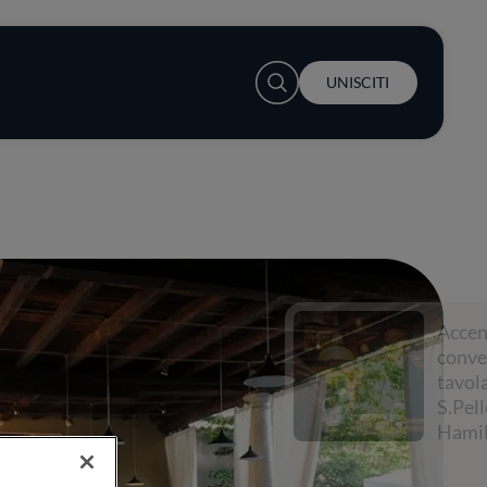
User account menu
UNISCITI
Accendi la
conversazione a
tavola con
S.Pellegrino e Lewis
Hamilton