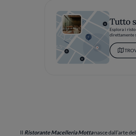
Tutto 
Esplora i risto
direttamente s
TROV
Il
Ristorante Macelleria Motta
nasce dall’arte de