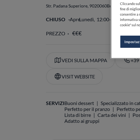
Cliccando sul 
Str. Padana Superiore, 90
20060
Bellinzago Lomb
fine di miglio
consentire a n
CHIUSO
Apre
Lunedì,
12:00-14:30, 19:30
informativa s
cookie" sul no
PREZZO
Impostaz
VEDI SULLA MAPPA
+39
VISIT WEBSITE
SERVIZI
Buoni dessert
Specializzato in ca
Perfetto per il pranzo
Perfetto pe
Lista di birre
Carta dei vini
Pos
Adatto ai gruppi