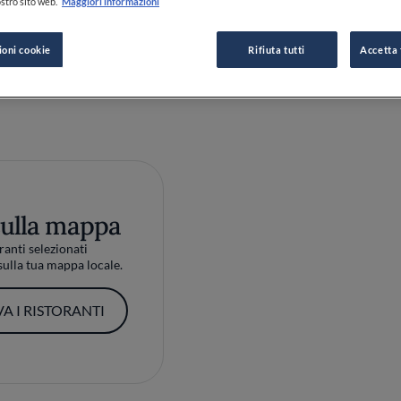
stro sito web.
Maggiori informazioni
a
ioni cookie
Rifiuta tutti
Accetta 
sulla mappa
ranti selezionati
ulla tua mappa locale.
A I RISTORANTI