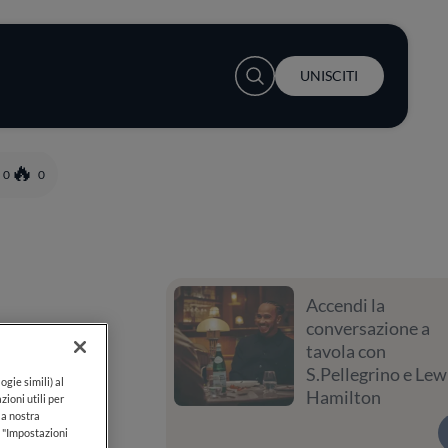
User account menu
UNISCITI
0
0
Accendi la
conversazione a
tavola con
S.Pellegrino e Lewis
ogie simili) al
Hamilton
zioni utili per
lla nostra
k "Impostazioni