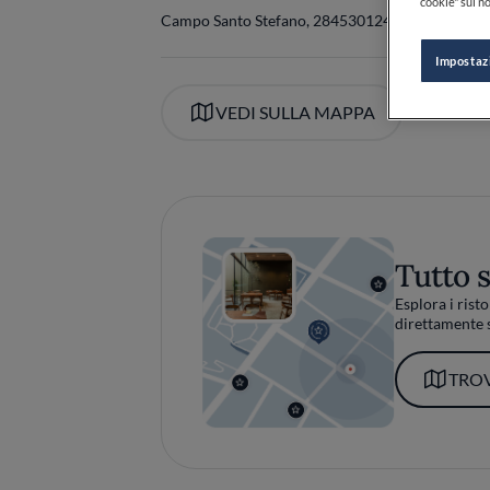
cookie" sul no
Campo Santo Stefano, 2845
30124
Venezia
VE
Itali
Impostaz
VEDI SULLA MAPPA
Tutto 
Esplora i risto
direttamente s
TROV