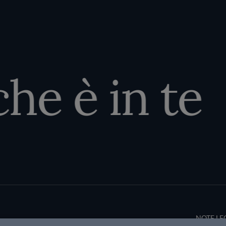
e è in te
Terms an
NOTE LE