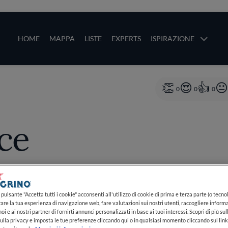
ze
Main navigation
HOME
MAPPA
LISTE
EXPERTS
ISPIRAZIONE
Salta al contenuto principale
li
0
0
0
ce
PIÙ
pulsante "Accetta tutti i cookie" acconsenti all'utilizzo di cookie di prima e terza parte (o tecnol
rare la tua esperienza di navigazione web, fare valutazioni sui nostri utenti, raccogliere informa
oi e ai nostri partner di fornirti annunci personalizzati in base ai tuoi interessi. Scopri di più su
ulla privacy e imposta le tue preferenze cliccando qui o in qualsiasi momento cliccando sul lin