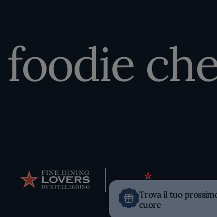
oodie che è
Trova il tuo prossim
cuore