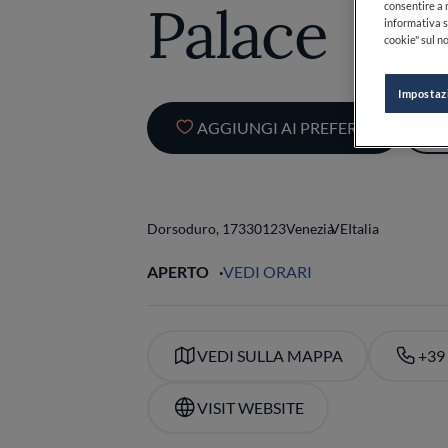
Palace
consentire a n
informativa s
cookie" sul no
Impostaz
AGGIUNGI AI PREFERITI
Dorsoduro, 173
30123
Venezia
VE
Italia
APERTO
VEDI ORARI
VEDI SULLA MAPPA
+39
VISIT WEBSITE