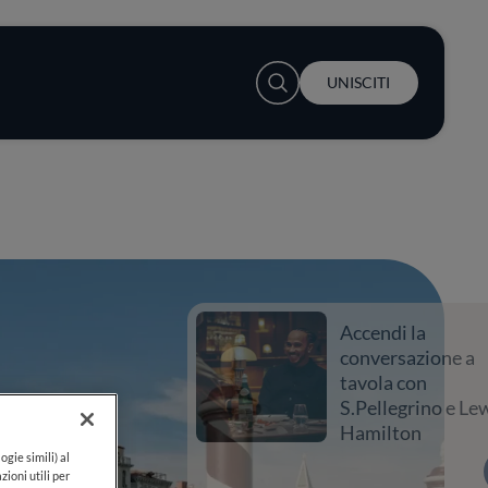
User account menu
UNISCITI
Accendi la
conversazione a
tavola con
S.Pellegrino e Lewis
Hamilton
ogie simili) al
zioni utili per