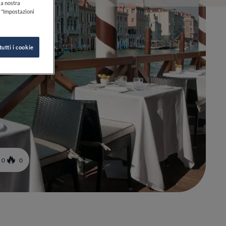
lla nostra
k "Impostazioni
tutti i cookie
0
0