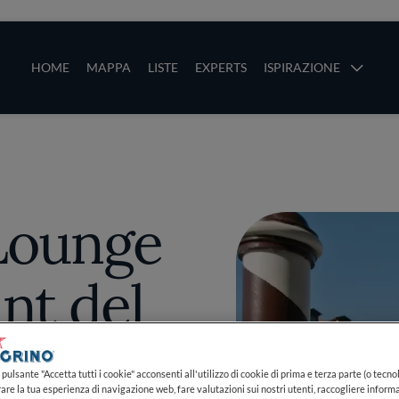
ze
Main navigation
HOME
MAPPA
LISTE
EXPERTS
ISPIRAZIONE
Salta al contenuto principale
li
 Lounge
nt del
rion
pulsante "Accetta tutti i cookie" acconsenti all'utilizzo di cookie di prima e terza parte (o tecnol
rare la tua esperienza di navigazione web, fare valutazioni sui nostri utenti, raccogliere informa