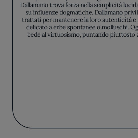
Dallamano trova forza nella semplicità lucida 
su influenze dogmatiche. Dallamano privile
trattati per mantenere la loro autenticità e 
delicato a erbe spontanee o molluschi. Ogn
cede al virtuosismo, puntando piuttosto a
precisa, favorisce un contatto diretto con
l’ospite in un percorso che parla di stagiona
di Wistèria emerge nella capacità di tr
celebrate più per ciò che suggeriscono che 
per l’essenzialità, evitando derive didas
esprime in piatti dove la pulizia dei sapo
con sobrietà, Wistèria convince per la
ostentazioni e rifugge l’ovviet