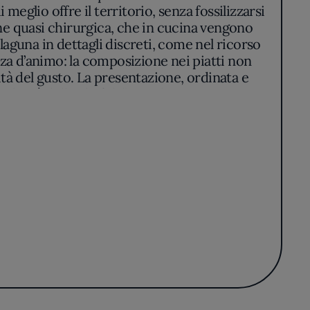
meglio offre il territorio, senza fossilizzarsi
one quasi chirurgica, che in cucina vengono
 laguna in dettagli discreti, come nel ricorso
zza d’animo: la composizione nei piatti non
tà del gusto. La presentazione, ordinata e
a volontà dello chef di “prendere per mano”
cessioni alla nostalgia. L’impronta distintiva
tà sussurrata, in cui le ricette vengono
petto rigoroso sia per la territorialità sia
 cardini di una filosofia di cucina che si
hi apprezza una cucina capace di emozionare
ateria, pensiero e atmosfera, che evita
arezza e delicatezza sensoriale.