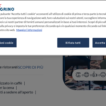
-21:00
pulsante "Accetta tutti i cookie" acconsenti all'utilizzo di cookie di prima e terza parte (o tecnol
VEDI ORARI
rare la tua esperienza di navigazione web, fare valutazioni sui nostri utenti, raccogliere informa
oi e ai nostri partner di fornirti annunci personalizzati in base ai tuoi interessi. Scopri di più su
ulla privacy e imposta le tue preferenze cliccando qui o in qualsiasi momento cliccando sul lin
stro sito web.
Maggiori informazioni
 041 524 3373
ioni cookie
Rifiuta tutti
Accetta 
 ristoranti
SCOPRI DI PIÙ
0
0
0
izzato in caffè
r la cena
ti a sedere all'aperto