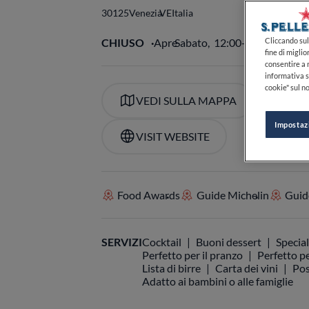
30125
Venezia
VE
Italia
CHIUSO
Apre
Sabato,
12:00-13:30, 19:00
Cliccando sul 
fine di miglio
consentire a n
informativa s
cookie" sul no
VEDI SULLA MAPPA
+39
Impostaz
VISIT WEBSITE
Food Awards
Guide Michelin
Guide
SERVIZI
Cocktail
Buoni dessert
Special
Perfetto per il pranzo
Perfetto pe
Lista di birre
Carta dei vini
Pos
Adatto ai bambini o alle famiglie