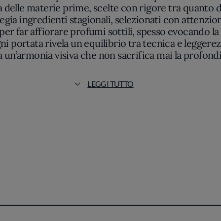
delle materie prime, scelte con rigore tra quanto di 
gia ingredienti stagionali, selezionati con attenzi
per far affiorare profumi sottili, spesso evocando la
i portata rivela un equilibrio tra tecnica e leggere
 un’armonia visiva che non sacrifica mai la profondi
 la materia, senza orpelli superflui. Si percepisce l
lità, fragranze e ricordi di Venezia, pur evitando con
LEGGI TUTTO
asporre la tradizione locale verso una contemporanei
per ciò che dichiarano apertamente. Si avverte un ris
caliche. Stagionalità e freschezza non sono slogan, ma
ri scandisce una narrazione misurata. Destinato a c
 sua precisa identità: un equilibrio ponderato tra m
à, offrendo un’esperienza che resta impressa per chi