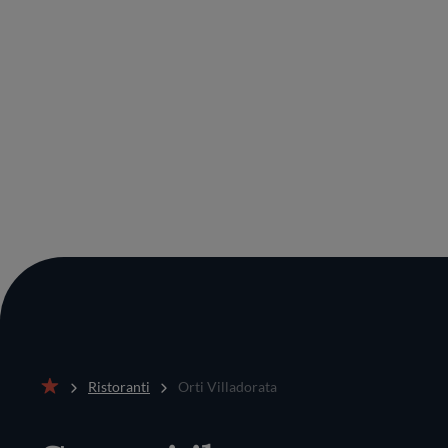
Ristoranti
Orti Villadorata
Home