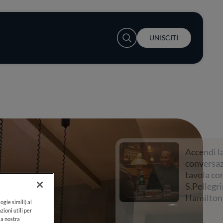
User account menu
UNISCITI
Accendi la
conversazione a
tavola con
S.Pellegrino e Lewis
Hamilton
ogie simili) al
zioni utili per
lla nostra