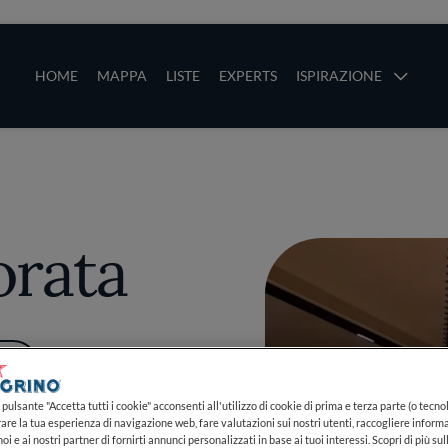
ze
Main navigation
HOME
MAPPA
LISTE
EXPERTS
ISPIRAZIONE
Salta al contenuto principale
li
orata
PIÙ
pulsante "Accetta tutti i cookie" acconsenti all'utilizzo di cookie di prima e terza parte (o tecnol
rare la tua esperienza di navigazione web, fare valutazioni sui nostri utenti, raccogliere informa
oi e ai nostri partner di fornirti annunci personalizzati in base ai tuoi interessi. Scopri di più su