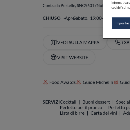
informativa s
Contrada Portelle, SNC
96017
Noto
SR
Italia
cookie" sul no
CHIUSO
Apre
Sabato,
19:00-21:30
VED
Impostaz
VEDI SULLA MAPPA
+39
VISIT WEBSITE
Food Awards
Guide Michelin
Guide
SERVIZI
Cocktail
Buoni dessert
Special
Perfetto per il pranzo
Perfetto pe
Lista di birre
Carta dei vini
Ada