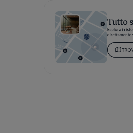
Tutto 
Esplora i risto
direttamente s
TROV