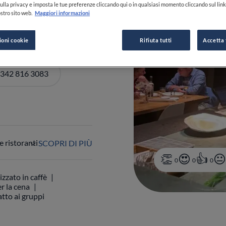
ulla privacy e imposta le tue preferenze cliccando qui o in qualsiasi momento cliccando sul lin
stro sito web.
Maggiori informazioni
I ORARI
ioni cookie
Rifiuta tutti
Accetta 
 342 816 3083
 ristoranti
SCOPRI DI PIÙ
0
0
0
izzato in caffè
r la cena
tto ai gruppi