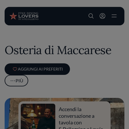
User account m
Salta al contenuto principale
Osteria di Maccarese
AGGIUNGI AI PREFERITI
PIÙ
Accendi la
conversazione a
tavola con