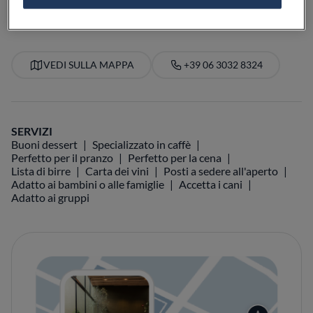
VEDI SULLA MAPPA
+39 06 3032 8324
SERVIZI
Buoni dessert
Specializzato in caffè
Perfetto per il pranzo
Perfetto per la cena
Lista di birre
Carta dei vini
Posti a sedere all'aperto
Adatto ai bambini o alle famiglie
Accetta i cani
Adatto ai gruppi