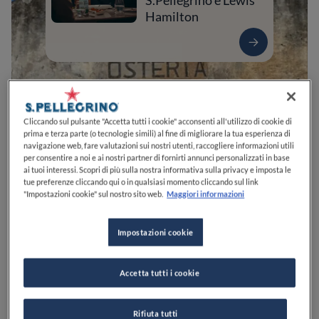
S.Pellegrino e Lewis
Hamilton
Cliccando sul pulsante "Accetta tutti i cookie" acconsenti all'utilizzo di cookie di
prima e terza parte (o tecnologie simili) al fine di migliorare la tua esperienza di
navigazione web, fare valutazioni sui nostri utenti, raccogliere informazioni utili
per consentire a noi e ai nostri partner di fornirti annunci personalizzati in base
ai tuoi interessi. Scopri di più sulla nostra informativa sulla privacy e imposta le
tue preferenze cliccando qui o in qualsiasi momento cliccando sul link
0
0
0
0
0
"Impostazioni cookie" sul nostro sito web.
Maggiori informazioni
Impostazioni cookie
Via dei Pastori, 26/A - 28
00054
Fiumicino
RM
Italia
Accetta tutti i cookie
APERTO
VEDI ORARI
Rifiuta tutti
PREZZO