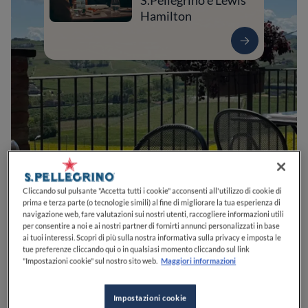
S.Pellegrino e Lewis
Hamilton
0
0
0
0
0
Cliccando sul pulsante "Accetta tutti i cookie" acconsenti all'utilizzo di cookie di
prima e terza parte (o tecnologie simili) al fine di migliorare la tua esperienza di
navigazione web, fare valutazioni sui nostri utenti, raccogliere informazioni utili
per consentire a noi e ai nostri partner di fornirti annunci personalizzati in base
ai tuoi interessi. Scopri di più sulla nostra informativa sulla privacy e imposta le
Via Annunziata, 9
12064
La Morra
CN
Italia
tue preferenze cliccando qui o in qualsiasi momento cliccando sul link
"Impostazioni cookie" sul nostro sito web.
Maggiori informazioni
CHIUSO
Apre
Venerdì,
12:00-14:30, 19:30-21:15
VEDI ORARI
Impostazioni cookie