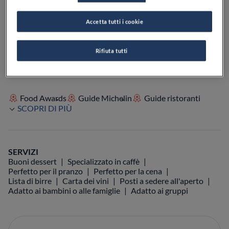
Accetta tutti i cookie
VEDI SULLA MAPPA
+39 0173 509341
VISIT WEBSITE
Rifiuta tutti
Food Awards
Guide Michelin
Guide ristoranti
SCOPRI DI PIÙ
SERVIZI
Buoni dessert
Specializzato in caffè
Perfetto per il pranzo
Perfetto per la cena
Lista di birre
Carta dei vini
Posti a sedere all'aperto
Adatto ai bambini o alle famiglie
Adatto ai gruppi