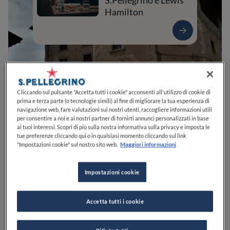
S.Pellegrino e Lewis
Hamilton
Cliccando sul pulsante "Accetta tutti i cookie" acconsenti all'utilizzo di cookie di
prima e terza parte (o tecnologie simili) al fine di migliorare la tua esperienza di
navigazione web, fare valutazioni sui nostri utenti, raccogliere informazioni utili
per consentire a noi e ai nostri partner di fornirti annunci personalizzati in base
ai tuoi interessi. Scopri di più sulla nostra informativa sulla privacy e imposta le
tue preferenze cliccando qui o in qualsiasi momento cliccando sul link
0
0
0
0
0
"Impostazioni cookie" sul nostro sito web.
Maggiori informazioni
Impostazioni cookie
SS7, 186
04023
Formia
LT
Italia
Accetta tutti i cookie
APERTO
VEDI ORARI
PREZZO