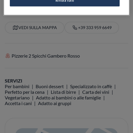
Rifiuta tutti
VEDI SULLA MAPPA
+39 333 959 6649
Pizzerie 2 Spicchi Gambero Rosso
SERVIZI
Per bambini
Buoni dessert
Specializzato in caffè
Perfetto per la cena
Lista di birre
Carta dei vini
Vegetariano
Adatto ai bambini o alle famiglie
Accetta i cani
Adatto ai gruppi