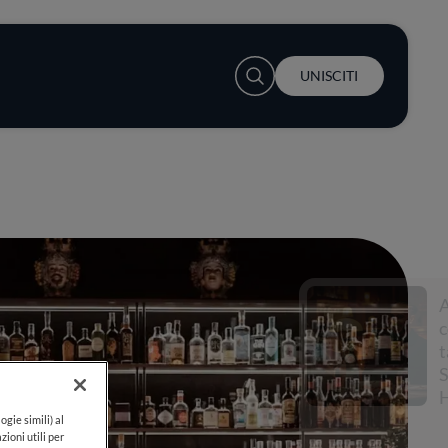
User account menu
UNISCITI
Accendi la
conversazione a
tavola con
S.Pellegrino e Lewis
Hamilton
ogie simili) al
zioni utili per