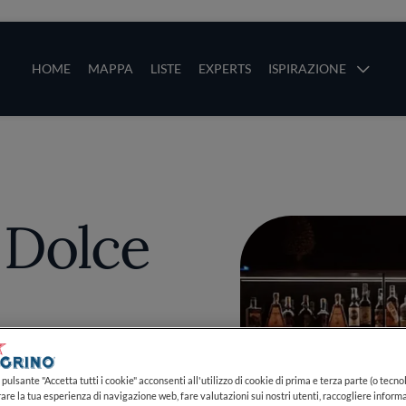
ze
Main navigation
HOME
MAPPA
LISTE
EXPERTS
ISPIRAZIONE
Salta al contenuto principale
li
 Dolce
pulsante "Accetta tutti i cookie" acconsenti all'utilizzo di cookie di prima e terza parte (o tecnol
PIÙ
rare la tua esperienza di navigazione web, fare valutazioni sui nostri utenti, raccogliere informa