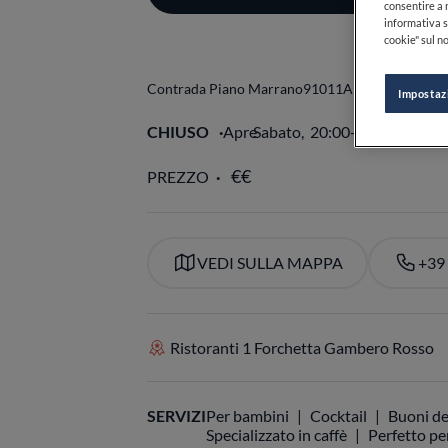
consentire a n
informativa s
cookie" sul no
Contrada Piano Marrano
91011
Alcamo
TP
Italia
Impostaz
CHIUSO
Apre
Sabato,
20:00-24:00
VED
PREZZO
VEDI SULLA MAPPA
+39
Ristoranti 1 Forchetta Gambero Rosso
SERVIZI
Per bambini
Cocktail
Buoni de
Specializzato in caffè
Perfetto per