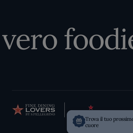
ero foodie 
Trova il tuo prossim
cuore