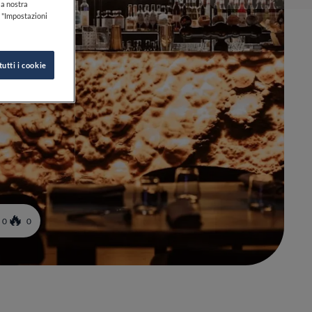
lla nostra
k "Impostazioni
tutti i cookie
0
0