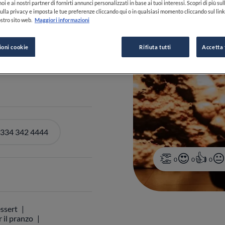
oi e ai nostri partner di fornirti annunci personalizzati in base ai tuoi interessi. Scopri di più su
ulla privacy e imposta le tue preferenze cliccando qui o in qualsiasi momento cliccando sul lin
stro sito web.
Maggiori informazioni
ioni cookie
Rifiuta tutti
Accetta 
I ORARI
 334 342 4444
0
0
0
ssert
 il pranzo