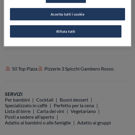
Accetta tutti i cookie
VEDI SULLA MAPPA
+39 091 910 3210
Rifiuta tutti
VISIT WEBSITE
50 Top Pizza
Pizzerie 3 Spicchi Gambero Rosso
SERVIZI
Per bambini
Cocktail
Buoni dessert
Specializzato in caffè
Perfetto per la cena
Lista di birre
Carta dei vini
Vegetariano
Posti a sedere all'aperto
Adatto ai bambini o alle famiglie
Adatto ai gruppi