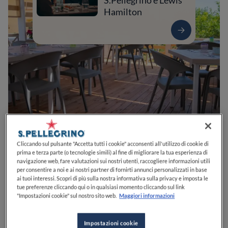
S.Pellegrino e Lewis
Hamilton
0
0
0
0
0
Cliccando sul pulsante "Accetta tutti i cookie" acconsenti all'utilizzo di cookie di
prima e terza parte (o tecnologie simili) al fine di migliorare la tua esperienza di
navigazione web, fare valutazioni sui nostri utenti, raccogliere informazioni utili
per consentire a noi e ai nostri partner di fornirti annunci personalizzati in base
ai tuoi interessi. Scopri di più sulla nostra informativa sulla privacy e imposta le
Str. Litorale della Bruca, 1
90010
Altavilla Milicia
PA
Italia
tue preferenze cliccando qui o in qualsiasi momento cliccando sul link
"Impostazioni cookie" sul nostro sito web.
Maggiori informazioni
CHIUSO
Apre
Giovedì,
19:00-24:00
VEDI ORARI
Impostazioni cookie
PREZZO