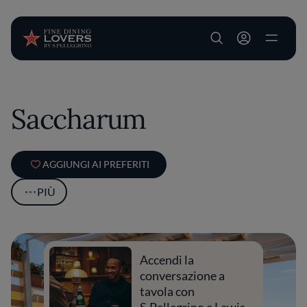
User account m
Salta al contenuto principale
Saccharum
AGGIUNGI AI PREFERITI
PIÙ
Accendi la
conversazione a
tavola con