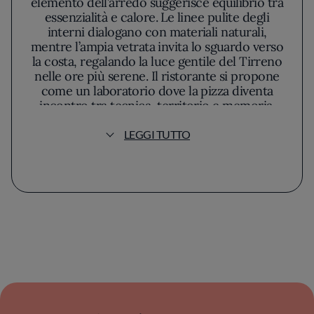
elemento dell’arredo suggerisce equilibrio tra
essenzialità e calore. Le linee pulite degli
interni dialogano con materiali naturali,
mentre l’ampia vetrata invita lo sguardo verso
la costa, regalando la luce gentile del Tirreno
nelle ore più serene. Il ristorante si propone
come un laboratorio dove la pizza diventa
incontro tra tecnica, territorio e memoria.
LEGGI TUTTO
Alla guida della cucina, Gioacchiano Gargano
esprime una filosofia rigorosa ma mai austera:
ricerca la sintesi più pura fra creatività e
rispetto della tradizione, senza mai cedere al
richiamo delle mode effimere. L’identità
gastronomica emerge sin dal primo assaggio
dell’impasto – frutto di una lievitazione
controllata, attenta al dettaglio, che dona
leggere fragranze di grano e profumi delicati
di lievito naturale. La selezione degli
ingredienti segue una logica di autenticità, in
costante dialogo con la stagionalità e la
ricchezza dei piccoli produttori siciliani.