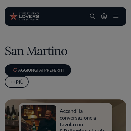
User account m
Salta al contenuto principale
San Martino
AGGIUNGI AI PREFERITI
PIÙ
Accendi la
conversazione a
tavola con