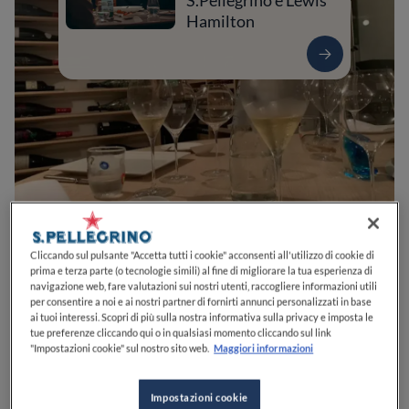
S.Pellegrino e Lewis
Hamilton
0
0
0
0
0
Cliccando sul pulsante "Accetta tutti i cookie" acconsenti all'utilizzo di cookie di
prima e terza parte (o tecnologie simili) al fine di migliorare la tua esperienza di
navigazione web, fare valutazioni sui nostri utenti, raccogliere informazioni utili
per consentire a noi e ai nostri partner di fornirti annunci personalizzati in base
ai tuoi interessi. Scopri di più sulla nostra informativa sulla privacy e imposta le
Piazza Cesare Cappelletto, 1
30037
Scorzè
VE
Italia
tue preferenze cliccando qui o in qualsiasi momento cliccando sul link
"Impostazioni cookie" sul nostro sito web.
Maggiori informazioni
CHIUSO
Apre
Sabato,
12:00-13:30, 20:00-24:00
VEDI ORARI
Impostazioni cookie