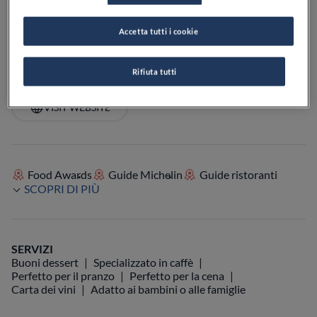
PREZZO
Accetta tutti i cookie
Rifiuta tutti
VEDI SULLA MAPPA
+39 320 160 9940
VISIT WEBSITE
Food Awards
Guide Michelin
Guide ristoranti
SCOPRI DI PIÙ
SERVIZI
Buoni dessert
Specializzato in caffè
Perfetto per il pranzo
Perfetto per la cena
Carta dei vini
Adatto ai bambini o alle famiglie