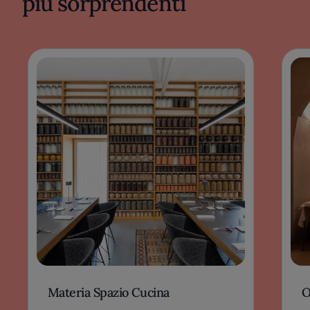
più sorprendenti
Materia Spazio Cucina
O