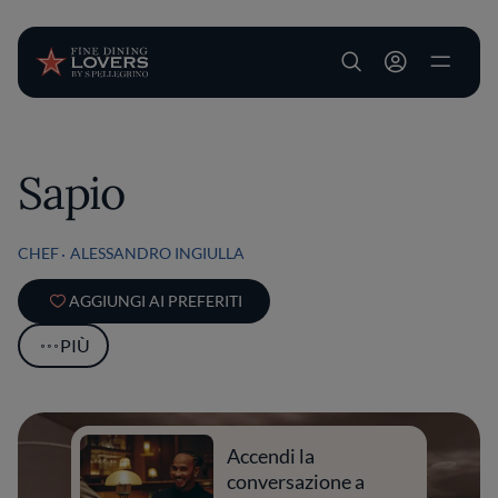
User account m
Salta al contenuto principale
Sapio
CHEF
ALESSANDRO INGIULLA
AGGIUNGI AI PREFERITI
PIÙ
Accendi la
conversazione a