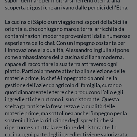
sapori del mare per inoltrarsi nell’entroterra, alla
scoperta di gusti che arrivano dalle pendici dell’Etna.
La cucina di Sàpìo è un viaggio nei sapori della Sicilia
orientale, che coniugano mare e terra, arricchita da
contaminazioni moderne provenienti dalle numerose
esperienze dello chef. Con un impegno costante per
l’innovazione e la qualità, Alessandro Ingiulla si pone
come ambasciatore della cucina siciliana moderna,
capace di raccontare la sua terra attraverso ogni
piatto. Particolarmente attento alla selezione delle
materie prime, lo chef è impegnato da anni nella
gestione dell’azienda agricola di famiglia, curando
quotidianamente le terre che producono l’olio e gli
ingredienti che nutrono il suo ristorante. Questa
scelta garantisce la freschezza e la qualità delle
materie prime, ma sottolinea anche l’impegno per la
sostenibilità e la riduzione degli sprechi, che si
ripercuote su tutta la gestione del ristorante. In
cucina, ogni parte degli ingredienti viene valorizzata,