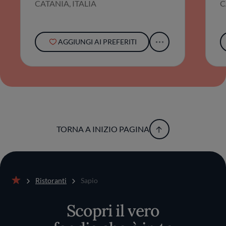
CATANIA, ITALIA
C
AGGIUNGI AI PREFERITI
TORNA A INIZIO PAGINA
Ristoranti
Sapio
Home
Scopri il vero