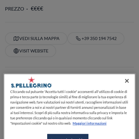
PREZZO
VEDI SULLA MAPPA
+39 350 194 7542
VISIT WEBSITE
Food Awards
Guide Michelin
Guide ristoranti
SCOPRI DI PIÙ
Cliccando sul pulsante "Accetta tutti i cookie" acconsenti all'utilizzo di cookie di
prima e terza parte (o tecnologie simili) al fine di migliorare la tua esperienza di
navigazione web, fare valutazioni sui nostri utenti, raccogliere informazioni utili
per consentire a noi e ai nostri partner di fornirti annunci personalizzati in base
SERVIZI
ai tuoi interessi. Scopri di più sulla nostra informativa sulla privacy e imposta le
Cocktail
Buoni dessert
Specializzato in caffè
tue preferenze cliccando qui o in qualsiasi momento cliccando sul link
"Impostazioni cookie" sul nostro sito web.
Maggiori informazioni
Perfetto per il pranzo
Perfetto per la cena
Lista di birre
Carta dei vini
Vegetariano
Accetta i cani