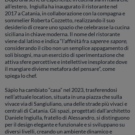
all'estero, Ingiulla ha inaugurato il ristorante nel
2017 a Catania, in collaborazione con la compagna e
sommelier Roberta Cozzetto, realizzando il suo
desiderio di creare uno spazio che celebrasse la cucina
siciliana in chiave moderna. Il nome del ristorante
viene dal latino e indica “l’affinità fra
sapere
e
sapore
,
considerando il cibo non un semplice appagamento di
soli bisogni, ma un esercizio di sperimentazione che
attiva sfere percettive e intellettive inesplorate dove
il mangiare diviene metafora del pensare”, come
spiega lo chef.
Sàpìo ha cambiato “casa” nel 2023, trasferendosi
nell’attuale location, situata in una piazza che sulla
vivace via di Sangiuliano, una delle strade più vivaci e
centrali di Catania. Gli spazi, progettati dall'architetto
Daniele Ingiulla, fratello di Alessandro, si distinguono
per il design elegante e funzionale e si sviluppano su
diversi livelli, creando un ambiente dinamico e