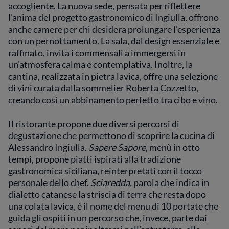
accogliente. La nuova sede, pensata per riflettere
l'anima del progetto gastronomico di Ingiulla, offrono
anche camere per chi desidera prolungare l'esperienza
con un pernottamento. La sala, dal design essenziale e
raffinato, invita i commensali a immergersi in
un'atmosfera calma e contemplativa. Inoltre, la
cantina, realizzata in pietra lavica, offre una selezione
di vini curata dalla sommelier Roberta Cozzetto,
creando così un abbinamento perfetto tra cibo e vino.
Il ristorante propone due diversi percorsi di
degustazione che permettono di scoprire la cucina di
Alessandro Ingiulla.
Sapere Sapore
, menù in otto
tempi, propone piatti ispirati alla tradizione
gastronomica siciliana, reinterpretati con il tocco
personale dello chef.
Sciaredda,
parola che indica in
dialetto catanese la striscia di terra che resta dopo
una colata lavica, è il nome del menu di 10 portate che
guida gli ospiti in un percorso che, invece, parte dai