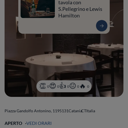
tavola con
S.Pellegrino e Lewis
Hamilton
0
0
0
0
0
Piazza Gandolfo Antonino, 11
95131
Catania
CT
Italia
APERTO
VEDI ORARI