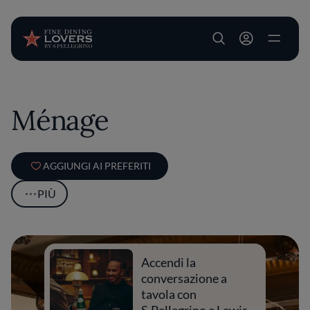
User account m
Salta al contenuto principale
Ménage
AGGIUNGI AI PREFERITI
PIÙ
Accendi la
conversazione a
tavola con