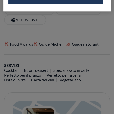
VEDI SULLA MAPPA
+39 095 097 2933
VISIT WEBSITE
Food Awards
Guide Michelin
Guide ristoranti
SERVIZI
Cocktail
Buoni dessert
Specializzato in caffè
Perfetto per il pranzo
Perfetto per la cena
Lista di birre
Carta dei vini
Vegetariano