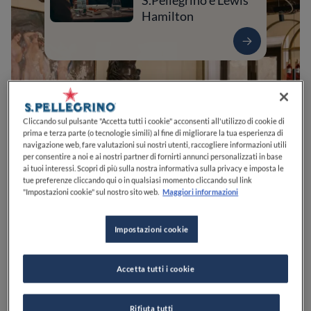
S.Pellegrino e Lewis
Hamilton
Cliccando sul pulsante "Accetta tutti i cookie" acconsenti all'utilizzo di cookie di
prima e terza parte (o tecnologie simili) al fine di migliorare la tua esperienza di
navigazione web, fare valutazioni sui nostri utenti, raccogliere informazioni utili
per consentire a noi e ai nostri partner di fornirti annunci personalizzati in base
ai tuoi interessi. Scopri di più sulla nostra informativa sulla privacy e imposta le
tue preferenze cliccando qui o in qualsiasi momento cliccando sul link
0
0
0
0
0
"Impostazioni cookie" sul nostro sito web.
Maggiori informazioni
Impostazioni cookie
Via Euplio Reina, 13
95131
Catania
CT
Italia
Accetta tutti i cookie
CHIUSO
Apre
Venerdì,
19:00-01:30
VEDI ORARI
Rifiuta tutti