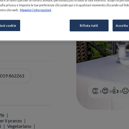
oi e ai nostri partner di fornirti annunci personalizzati in base ai tuoi interessi. Scopri di più su
ulla privacy e imposta le tue preferenze cliccando qui o in qualsiasi momento cliccando sul lin
stro sito web.
Maggiori informazioni
ioni cookie
Rifiuta tutti
Accetta 
DI ORARI
 019 862263
1
0
0
ffè
er il pranzo
i
Vegetariano