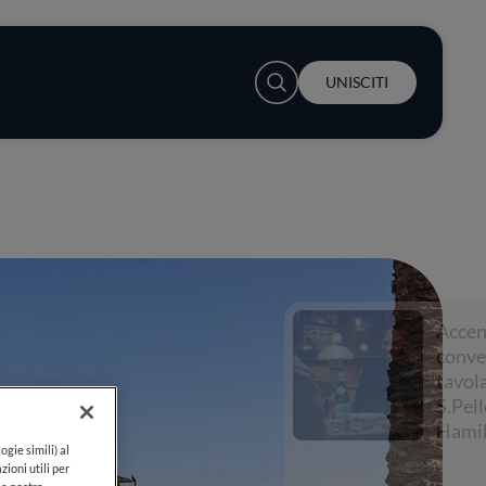
User account menu
UNISCITI
Accendi la
conversazione a
tavola con
S.Pellegrino e Lewis
Hamilton
ogie simili) al
zioni utili per