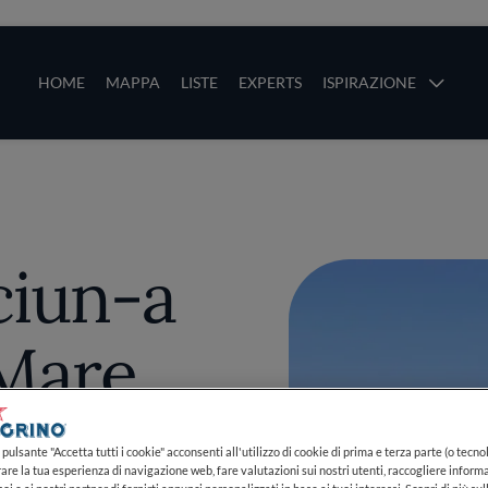
ze
Main navigation
HOME
MAPPA
LISTE
EXPERTS
ISPIRAZIONE
Salta al contenuto principale
li
ciun-a
 Mare
pulsante "Accetta tutti i cookie" acconsenti all'utilizzo di cookie di prima e terza parte (o tecnol
rare la tua esperienza di navigazione web, fare valutazioni sui nostri utenti, raccogliere informa
PIÙ