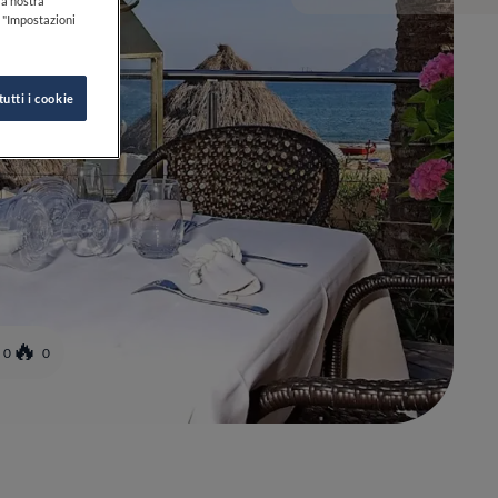
lla nostra
k "Impostazioni
tutti i cookie
0
0