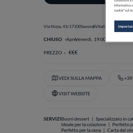
consentire a n
informativa s
cookie" sul no
Via Nizza, 41r
17100
Savona
SV
Italia
Impostaz
CHIUSO
Apre
Venerdì,
19:00-21:30
VE
PREZZO
VEDI SULLA MAPPA
+39
VISIT WEBSITE
SERVIZI
Buoni dessert
Specializzato in ca
Ideale per la colazione
Perfetto p
Perfetto per la cena
Carta dei vin