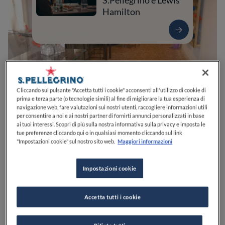
S.Pellegrino e Lewis
Hamilton
Cliccando sul pulsante "Accetta tutti i cookie" acconsenti all'utilizzo di cookie di
prima e terza parte (o tecnologie simili) al fine di migliorare la tua esperienza di
navigazione web, fare valutazioni sui nostri utenti, raccogliere informazioni utili
per consentire a noi e ai nostri partner di fornirti annunci personalizzati in base
ai tuoi interessi. Scopri di più sulla nostra informativa sulla privacy e imposta le
tue preferenze cliccando qui o in qualsiasi momento cliccando sul link
0
0
0
0
0
"Impostazioni cookie" sul nostro sito web.
Maggiori informazioni
Impostazioni cookie
Via Farra, 52
31020
Sernaglia della Battaglia
TV
Italia
Accetta tutti i cookie
CHIUSO
Apre
Sabato,
12:00-14:30, 19:30-21:30
VEDI ORARI