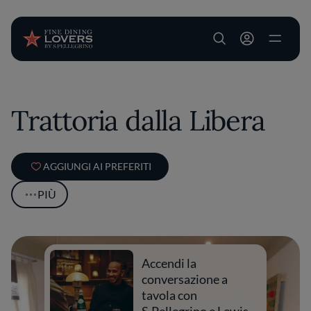
User account m
Salta al contenuto principale
Trattoria dalla Libera
AGGIUNGI AI PREFERITI
PIÙ
Accendi la
conversazione a
tavola con