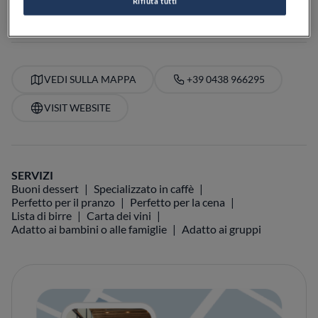
Rifiuta tutti
PREZZO
VEDI SULLA MAPPA
+39 0438 966295
VISIT WEBSITE
SERVIZI
Buoni dessert
Specializzato in caffè
Perfetto per il pranzo
Perfetto per la cena
Lista di birre
Carta dei vini
Adatto ai bambini o alle famiglie
Adatto ai gruppi