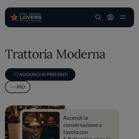
User account m
Salta al contenuto principale
Trattoria Moderna
AGGIUNGI AI PREFERITI
PIÙ
Accendi la
conversazione a
tavola con