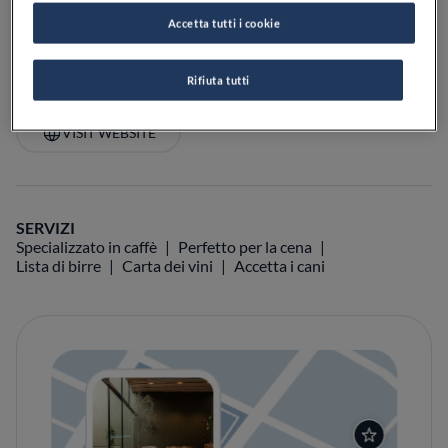
Accetta tutti i cookie
Rifiuta tutti
VEDI SULLA MAPPA
+39 339 651 7436
VISIT WEBSITE
SERVIZI
Specializzato in caffè
Perfetto per la cena
Lista di birre
Carta dei vini
Accetta i cani