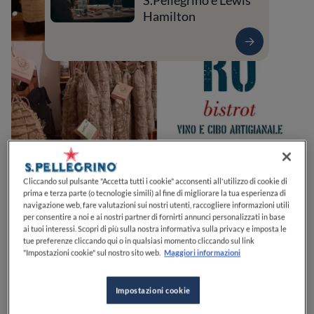
S.Pellegrino e Lewis
Hamilton
Cliccando sul pulsante "Accetta tutti i cookie" acconsenti all'utilizzo di cookie di
0
0
0
0
0
prima e terza parte (o tecnologie simili) al fine di migliorare la tua esperienza di
navigazione web, fare valutazioni sui nostri utenti, raccogliere informazioni utili
per consentire a noi e ai nostri partner di fornirti annunci personalizzati in base
ai tuoi interessi. Scopri di più sulla nostra informativa sulla privacy e imposta le
tue preferenze cliccando qui o in qualsiasi momento cliccando sul link
Piazza Giuseppe Garibaldi, 9
57031
Capoliveri
LI
Italia
"Impostazioni cookie" sul nostro sito web.
Maggiori informazioni
CHIUSO
Apre
Sabato,
18:30-23:00
VEDI ORARI
Impostazioni cookie
PREZZO