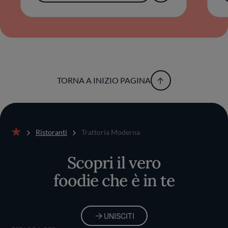
ascolto del tempo e dei luoghi circostanti.
L’esperienza si struttura attorno a una certa
sobrietà, tanto nell’ambiente quanto nei
sapori, che restituisce autenticità e identità al
gesto del cucinare e del condividere la tavola.
TORNA A INIZIO PAGINA
Ristoranti
Trattoria Moderna
Home
Scopri il vero
foodie che è in te
UNISCITI