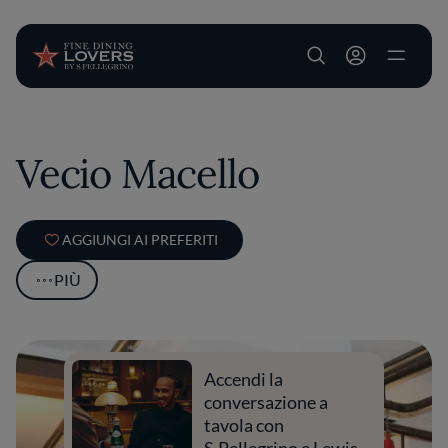
User account m
Salta al contenuto principale
Vecio Macello
AGGIUNGI AI PREFERITI
PIÙ
Accendi la
conversazione a
tavola con