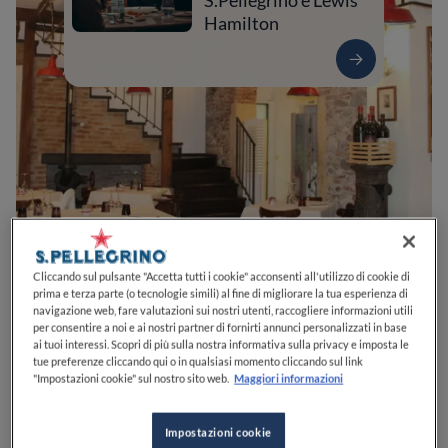
S.Pellegrino e Lewis
Hamilton
1
0
0
0
0
Cliccando sul pulsante "Accetta tutti i cookie" acconsenti all'utilizzo di cookie di
prima e terza parte (o tecnologie simili) al fine di migliorare la tua esperienza di
navigazione web, fare valutazioni sui nostri utenti, raccogliere informazioni utili
per consentire a noi e ai nostri partner di fornirti annunci personalizzati in base
ai tuoi interessi. Scopri di più sulla nostra informativa sulla privacy e imposta le
Via Macello, 8
37121
Verona
VR
Italia
tue preferenze cliccando qui o in qualsiasi momento cliccando sul link
"Impostazioni cookie" sul nostro sito web.
Maggiori informazioni
APERTO
VEDI ORARI
Impostazioni cookie
PREZZO