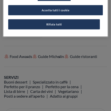
Accetta tutti i cookie
VEDI SULLA MAPPA
+39 392 471 6267
Rifiuta tutti
VISIT WEBSITE
Food Awards
Guide Michelin
Guide ristoranti
SERVIZI
Buoni dessert
Specializzato in caffè
Perfetto per il pranzo
Perfetto per la cena
Lista di birre
Carta dei vini
Vegetariano
Posti a sedere all'aperto
Adatto ai gruppi