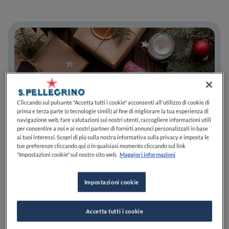
Cliccando sul pulsante "Accetta tutti i cookie" acconsenti all'utilizzo di cookie di
prima e terza parte (o tecnologie simili) al fine di migliorare la tua esperienza di
navigazione web, fare valutazioni sui nostri utenti, raccogliere informazioni utili
per consentire a noi e ai nostri partner di fornirti annunci personalizzati in base
ai tuoi interessi. Scopri di più sulla nostra informativa sulla privacy e imposta le
tue preferenze cliccando qui o in qualsiasi momento cliccando sul link
"Impostazioni cookie" sul nostro sito web.
Maggiori informazioni
Impostazioni cookie
Regali di Natale 2025 per foodie: la guida
Accetta tutti i cookie
definitiva per non sbagliare con chi sa tutto di
cibo