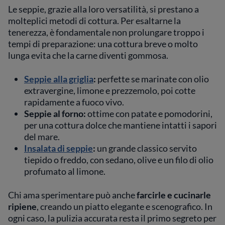
Le seppie, grazie alla loro versatilità, si prestano a
molteplici metodi di cottura. Per esaltarne la
tenerezza, è fondamentale non prolungare troppo i
tempi di preparazione: una cottura breve o molto
lunga evita che la carne diventi gommosa.
Seppie alla griglia
:
perfette se marinate con olio
extravergine, limone e prezzemolo, poi cotte
rapidamente a fuoco vivo.
Seppie al forno:
ottime con patate e pomodorini,
per una cottura dolce che mantiene intatti i sapori
del mare.
Insalata di seppie
:
un grande classico servito
tiepido o freddo, con sedano, olive e un filo di olio
profumato al limone.
Chi ama sperimentare può anche
farcirle e cucinarle
ripiene
, creando un piatto elegante e scenografico. In
ogni caso, la pulizia accurata resta il primo segreto per