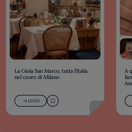
La Gioia San Marco, tutta l’Italia
A 
nel cuore di Milano
far
An
LEGGI