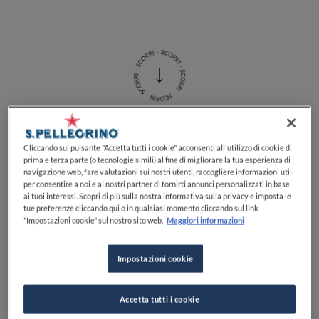
Un gesto semplice ma
Cliccando sul pulsante "Accetta tutti i cookie" acconsenti all'utilizzo di cookie di
prima e terza parte (o tecnologie simili) al fine di migliorare la tua esperienza di
delicato che fa la differenza
navigazione web, fare valutazioni sui nostri utenti, raccogliere informazioni utili
per consentire a noi e ai nostri partner di fornirti annunci personalizzati in base
tra un buon piatto di mare e
ai tuoi interessi. Scopri di più sulla nostra informativa sulla privacy e imposta le
tue preferenze cliccando qui o in qualsiasi momento cliccando sul link
un capolavoro di gusto
"Impostazioni cookie" sul nostro sito web.
Maggiori informazioni
Impostazioni cookie
Pulire le
seppie fresche
richiede attenzione e
manualità, ma con i giusti accorgimenti diventa
Accetta tutti i cookie
un’operazione alla portata di tutti. Questo mollusco,