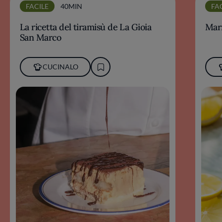
FACILE
40MIN
FA
La ricetta del tiramisù de La Gioia
Marm
San Marco
CUCINALO