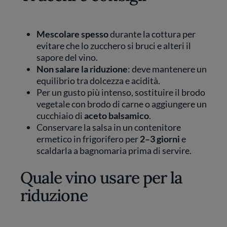
Mescolare spesso
durante la cottura per
evitare che lo zucchero si bruci e alteri il
sapore del vino.
Non salare la riduzione
: deve mantenere un
equilibrio tra dolcezza e acidità.
Per un gusto più intenso, sostituire il brodo
vegetale con brodo di carne o aggiungere un
cucchiaio di
aceto balsamico
.
Conservare la salsa in un contenitore
ermetico in frigorifero per
2–3 giorni
e
scaldarla a bagnomaria prima di servire.
Quale vino usare per la
riduzione