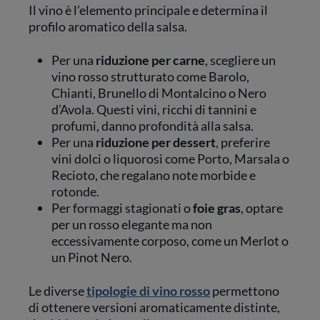
Il vino è l’elemento principale e determina il
profilo aromatico della salsa.
Per una
riduzione per carne
, scegliere un
vino rosso strutturato come Barolo,
Chianti, Brunello di Montalcino o Nero
d’Avola. Questi vini, ricchi di tannini e
profumi, danno profondità alla salsa.
Per una
riduzione per dessert
, preferire
vini dolci o liquorosi come Porto, Marsala o
Recioto, che regalano note morbide e
rotonde.
Per formaggi stagionati o
foie gras
, optare
per un rosso elegante ma non
eccessivamente corposo, come un Merlot o
un Pinot Nero.
Le diverse
tipologie di vino rosso
permettono
di ottenere versioni aromaticamente distinte,